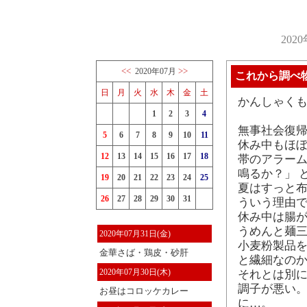
202
<<
>>
2020年07月
これから調べ
日
月
火
水
木
金
土
かんしゃく
1
2
3
4
無事社会復
5
6
7
8
9
10
11
休み中もほ
12
13
14
15
16
17
18
帯のアラー
鳴るか？」 
19
20
21
22
23
24
25
夏はすっと布
26
27
28
29
30
31
ういう理由
休み中は腸
うめんと麺三
2020年07月31日(金)
小麦粉製品を
金華さば・鶏皮・砂肝
と繊細なのか
2020年07月30日(木)
それとは別
調子が悪い。
お昼はコロッケカレー
に…。