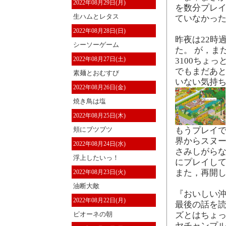
2022年08月29日(月)
を数分プレイ
生ハムとレタス
ていなかった
2022年08月28日(日)
昨夜は22時
シーソーゲーム
た。 が，ま
2022年08月27日(土)
3100ちょ
でもまだあと
素麺とおむすび
いない気持ち
2022年08月26日(金)
焼き鳥は塩
2022年08月25日(木)
頬にブツブツ
もうプレイで
界からスヌ
2022年08月24日(水)
さみしがらな
浮上したいっ！
にプレイして
また，再開
2022年08月23日(火)
油断大敵
『おいしい沖
2022年08月22日(月)
最後の話を読
ピオーネの朝
ズとはちょっ
ヤチャンプ