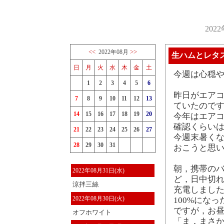
202
<<
>>
2022年08月
生ハムとレタ
日
月
火
水
木
金
土
今週は心穏
1
2
3
4
5
6
昨日がエアコ
7
8
9
10
11
12
13
ていたので
14
15
16
17
18
19
20
今年はエアコ
確認くらい
21
22
23
24
25
26
27
今週末暑く
28
29
30
31
おこうと思
朝，携帯のバ
2022年08月31日(水)
ど，日中切れ
涼拌三絲
充電しまし
2022年08月30日(火)
100%にな
ですが，お昼
オフホワイト
「ま，まさか