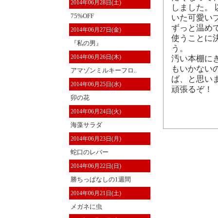
2014年06月28日(土)
しました。
75%OFF
いた可愛い
ずっと温め
2014年06月27日(金)
使うことに決
『私の男』
う。
2014年06月26日(木)
汚い本棚に
もいかない
アマゾンミルキーフロ..
ば、と思い
2014年06月25日(水)
頑張るぞ！
卯の花
2014年06月24日(火)
海藻サラダ
2014年06月23日(月)
蛇口のレバー
2014年06月22日(日)
勝ちっぱなしの1週間
2014年06月21日(土)
メガネに虫