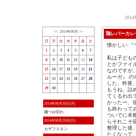
201
<<
>>
2014年06月
鶏レバーカレ
日
月
火
水
木
金
土
懐かしい 
1
2
3
4
5
6
7
私は子どもの
8
9
10
11
12
13
14
とかファイ
15
16
17
18
19
20
21
なのですが
ルーガ』 
22
23
24
25
26
27
28
した、昨夜
29
30
もうね、詰
てくるわ出
かったー、
2014年06月30日(月)
も終わって
麺つゆ切れ
ついでに本
2014年06月29日(日)
らそれこそ
整理した後、
カザフスタン
たくなって