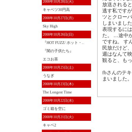
2008年10月28日(火)
放送される
キャベツ30円高
逃す私ですが
ツとクローバ
2008年10月27日(月)
しまいました
Sky High
表現するに
2008年10月26日(日)
た。 …途中
ですね。 す
『HOT FUZZ/ ホット・..
民放だけど、
『闇の子供たち』
週はなんて映
エコお茶
観ると、も
2008年10月25日(土)
fbさんのテ
うなぎ
まいました。
2008年10月23日(木)
The Longest Time
2008年10月22日(水)
ゴミ箱を空に
2008年10月21日(火)
キャベ2