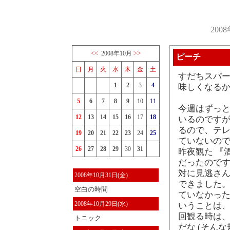
200
<<
>>
2008年10月
ピーチ
日
月
火
水
木
金
土
すだちスパ
1
2
3
4
味しくなる
5
6
7
8
9
10
11
今週はずっと
12
13
14
15
16
17
18
いるのですが
るので、テレ
19
20
21
22
23
24
25
ていないので
26
27
28
29
30
31
昨夜観た 『
だったのです
対に見逃さん
2008年10月31日(金)
できました。
空白の時間
ていなかった
2008年10月29日(水)
いうことは、
回観る時は
トニック
だな (そん