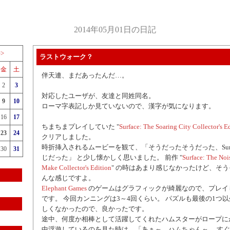
2014年05月01日の日記
>>
ラストウォーク？
金
土
伴天連、まだあったんだ…。
2
3
対応したユーザが、友達と同姓同名。
9
10
ローマ字表記しか見ていないので、漢字が気になります。
16
17
ちまちまプレイしていた "
Surface: The Soaring City Collector's E
23
24
クリアしました。
時折挿入されるムービーを観て、「そうだったそうだった、Surf
30
31
じだった」 と少し懐かしく思いました。 前作 "
Surface: The Noi
Make Collector's Edition
" の時はあまり感じなかったけど、そうそう 
んな感じですよ。
Elephant Games
のゲームはグラフィックが綺麗なので、プレイ
です。 今回カンニングは3～4回くらい。 パズルも最後の1つ
しくなかったので、良かったです。
途中、何度か相棒として活躍してくれたハムスターがロープに
中浮遊しているのを見た時は、「あぁ～、ハムちゃん～。 す