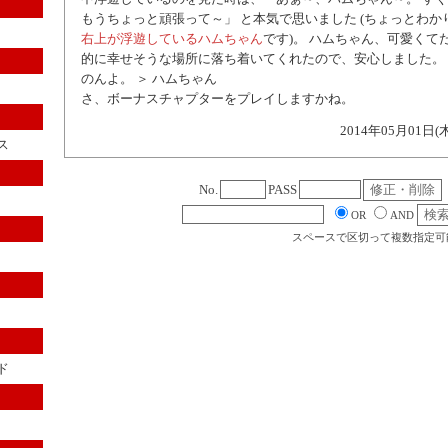
もうちょっと頑張って～」 と本気で思いました (ちょっとわ
右上が浮遊しているハムちゃん
です)。 ハムちゃん、可愛くて
的に幸せそうな場所に落ち着いてくれたので、安心しました。
のんよ。 ＞ ハムちゃん
さ、ボーナスチャプターをプレイしますかね。
2014年05月01日(
ス
No.
PASS
OR
AND
スペースで区切って複数指定可
ド