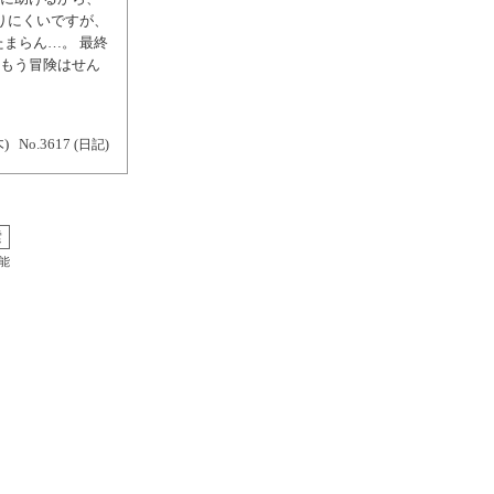
かりにくいですが、
たまらん…。 最終
 もう冒険はせん
木)
No.3617
(日記)
能