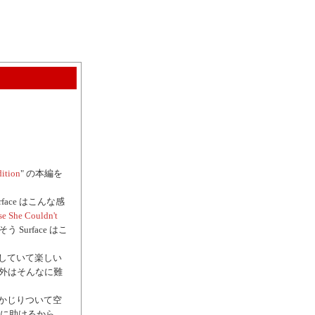
dition
" の本編を
ace はこんな感
se She Couldn't
Surface はこ
していて楽しい
以外はそんなに難
かじりついて空
ぐに助けるから、