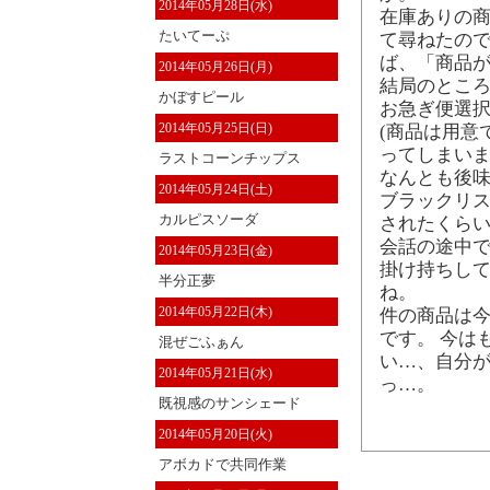
2014年05月28日(水)
在庫ありの
たいてーぷ
て尋ねたので
ば、「商品が
2014年05月26日(月)
結局のところ
かぼすピール
お急ぎ便選
2014年05月25日(日)
(商品は用意
ってしまい
ラストコーンチップス
なんとも後味
2014年05月24日(土)
ブラックリス
カルピスソーダ
されたくらい
会話の途中で
2014年05月23日(金)
掛け持ちして
半分正夢
ね。
2014年05月22日(木)
件の商品は
です。 今はも
混ぜごふぁん
い…、自分が
2014年05月21日(水)
っ…。
既視感のサンシェード
2014年05月20日(火)
アボカドで共同作業