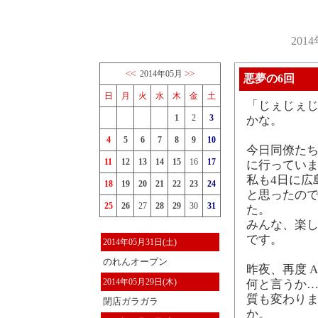
201
<<
>>
2014年05月
悪夢の6回
日
月
火
水
木
金
土
「じぇじぇじ
1
2
3
かな。
4
5
6
7
8
9
10
今日同僚たち
11
12
13
14
15
16
17
に行ってい
私も4日に広
18
19
20
21
22
23
24
と思ったの
25
26
27
28
29
30
31
た。
みんな、楽し
です。
2014年05月31日(土)
のれんオープン
昨夜、再度 A
2014年05月29日(木)
何と言うか
質も変わりま
閉店ガラガラ
か。