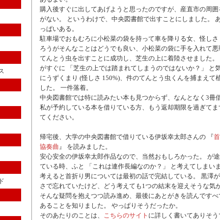
購入後すぐに出してあげようと思ったのですが、産直市の周囲
がない。 というわけで、中央図書館で出すことにしました。 
っぱいある。
駐車場でおもむろに小松菜の袋を持って車を降りる女、怪しさ 1
ろうがそんなことはどうでも良い、小松菜の袋に手を入れて悪
てんとう虫を出すことに成功し、芝生の上に着陸させました。
がすぐに 「芝生の上では踏まれてしまうのではないか？」 と
ス
にうずくまり (怪しさ 150%)、件のてんとう虫くんを捕まえ
した。 一件落着。
中央図書館では特に読みたい本も見つからず、なんとなく3冊
私が予約している本を借りている方、もう返却期限を過ぎてま
てください。
帰宅後、大学の中央図書館で借りている伊坂幸太郎さんの 『
首
協奏曲
』 を読みました。
安心安全の伊坂幸太郎作品なので、当然おもしろかった。 が
ている時、ふと 「これは連作長編なのか？」 と考えてしまいま
考えると首折り男については最初の話で完結している。 黒澤
ド
さで忘れていたけど、どう考えても1つの結末を迎えそうな気
そんな疑問を抱えつつ読み進め、最後にあとがきを読んですべ
あることを知りました。 やっぱりそうだったか。
そのあたりのことは、
こちらのサイト
に詳しく書いてありそう