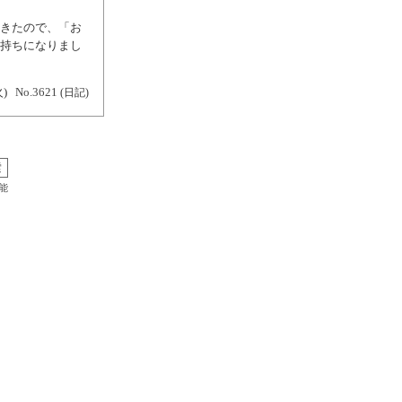
てきたので、「お
気持ちになりまし
火)
No.3621
(日記)
能