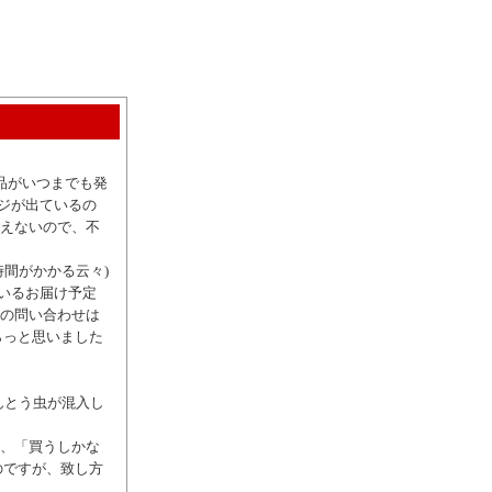
た商品がいつまでも発
ジが出ているの
消えないので、不
時間がかかる云々)
いるお届け予定
での問い合わせは
ちらっと思いました
んとう虫が混入し
ず、「買うしかな
のですが、致し方