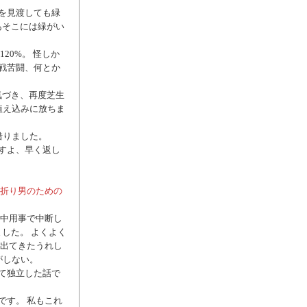
を見渡しても緑
あそこには緑がい
20%。 怪しか
戦苦闘、何とか
気づき、再度芝生
て植え込みに放ちま
借りました。
すよ、早く返し
折り男のための
途中用事で中断し
した。 よくよく
が出てきたうれし
がしない。
て独立した話で
です。 私もこれ