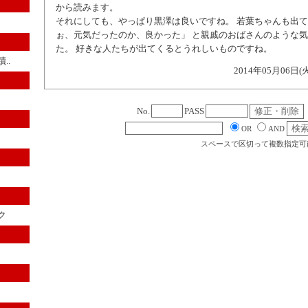
から読みます。
それにしても、やっぱり黒澤は良いですね。 若葉ちゃんも出
ぉ、元気だったのか、良かった」 と親戚のおばさんのような
た。 好きな人たちが出てくるとうれしいものですね。
..
2014年05月06日(
No.
PASS
OR
AND
スペースで区切って複数指定可
ク