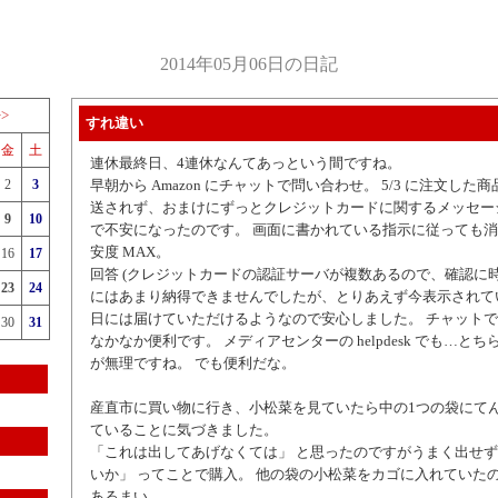
2014年05月06日の日記
>>
すれ違い
金
土
連休最終日、4連休なんてあっという間ですね。
2
3
早朝から Amazon にチャットで問い合わせ。 5/3 に注文し
送されず、おまけにずっとクレジットカードに関するメッセー
9
10
で不安になったのです。 画面に書かれている指示に従っても
安度 MAX。
16
17
回答 (クレジットカードの認証サーバが複数あるので、確認に
23
24
にはあまり納得できませんでしたが、とりあえず今表示されて
日には届けていただけるようなので安心しました。 チャット
30
31
なかなか便利です。 メディアセンターの helpdesk でも…と
が無理ですね。 でも便利だな。
産直市に買い物に行き、小松菜を見ていたら中の1つの袋にて
ていることに気づきました。
「これは出してあげなくては」 と思ったのですがうまく出せ
いか」 ってことで購入。 他の袋の小松菜をカゴに入れていた
あるまい。