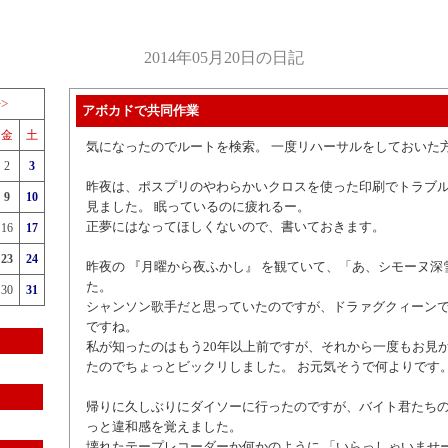
2014年05月20日の日記
>>
アボカドで共同作業
金
土
気になったのでルートを検索。 一度リハーサルをしておいた
2
3
昨夜は、ポスプリのやわらかいクロスを使った印刷でトラブ
9
10
見ました。 眠っているのに疲れるー。
正夢にはなってほしくないので、書いておきます。
16
17
23
24
昨夜の 『月曜から夜ふかし』 を観ていて、「あ、シモーヌ深
た。
30
31
シャンソン歌手だと思っていたのですが、ドラァグクィーン
ですね。
私が知ったのはもう20年以上前ですが、それから一度もお見
たのでちょっとビックリしました。 お元気そうで何よりです
帰りに久しぶりにダイソーに行ったのですが、バイト君たちの掛
っと違和感を覚えました。
壊れたテープレコーダーか何かのように 「いらっしゃいませー