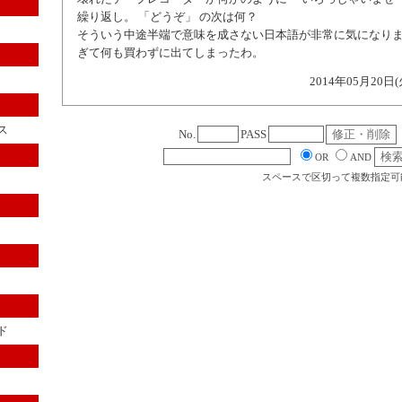
繰り返し。 「どうぞ」 の次は何？
そういう中途半端で意味を成さない日本語が非常に気になりま
ぎて何も買わずに出てしまったわ。
2014年05月20日(
ス
No.
PASS
OR
AND
スペースで区切って複数指定可
ド