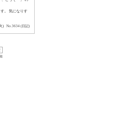
す。 気になりす
火)
No.3634
(日記)
能