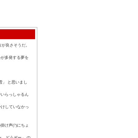
方が良さそうだ。
ルが多発する夢を
雪」 と思いまし
でいらっしゃるん
かけしていなかっ
。
け声(?)にちょ
、どうぞー」 の