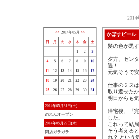
201
<<
>>
2014年05月
かぼすピール
日
月
火
水
木
金
土
髪の色が黒
1
2
3
夕方、センタ
4
5
6
7
8
9
10
遇！
11
12
13
14
15
16
17
元気そうで安
18
19
20
21
22
23
24
仕事のミス
25
26
27
28
29
30
31
取り返せた
明日からも
2014年05月31日(土)
帰宅後、『完
のれんオープン
した。
2014年05月29日(木)
これって結
そう考える
閉店ガラガラ
れ？ という