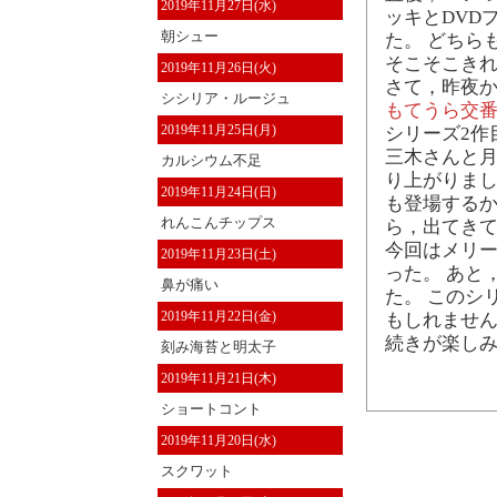
2019年11月27日(水)
ッキとDVD
朝シュー
た。 どちら
そこそこき
2019年11月26日(火)
さて，昨夜か
シシリア・ルージュ
もてうら交
2019年11月25日(月)
シリーズ2作
三木さんと
カルシウム不足
り上がりまし
2019年11月24日(日)
も登場するか
れんこんチップス
ら，出てき
今回はメリ
2019年11月23日(土)
った。 あと
鼻が痛い
た。 このシ
2019年11月22日(金)
もしれませ
続きが楽し
刻み海苔と明太子
2019年11月21日(木)
ショートコント
2019年11月20日(水)
スクワット