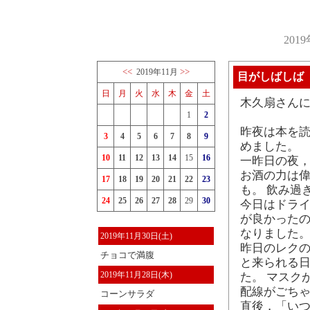
201
<<
>>
2019年11月
目がしばしば
日
月
火
水
木
金
土
木久扇さん
1
2
昨夜は本を読
3
4
5
6
7
8
9
めました。
10
11
12
13
14
15
16
一昨日の夜
お酒の力は偉
17
18
19
20
21
22
23
も。 飲み過
24
25
26
27
28
29
30
今日はドラ
が良かった
なりました。
2019年11月30日(土)
昨日のレク
チョコで満腹
と来られる
2019年11月28日(木)
た。 マスク
配線がごち
コーンサラダ
直後，「いつ