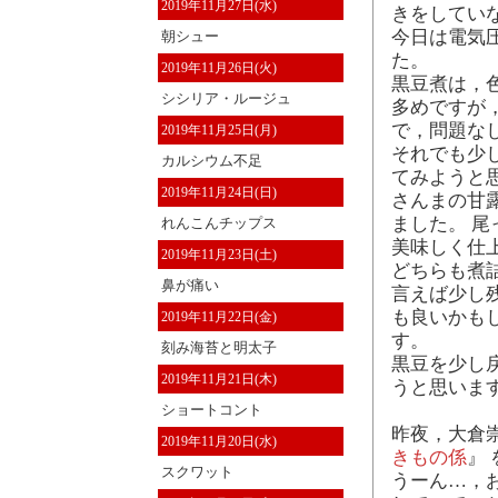
2019年11月27日(水)
きをしてい
今日は電気
朝シュー
た。
2019年11月26日(火)
黒豆煮は，
シシリア・ルージュ
多めですが
で，問題な
2019年11月25日(月)
それでも少
カルシウム不足
てみようと
2019年11月24日(日)
さんまの甘
ました。 
れんこんチップス
美味しく仕
2019年11月23日(土)
どちらも煮
鼻が痛い
言えば少し
も良いかも
2019年11月22日(金)
す。
刻み海苔と明太子
黒豆を少し
2019年11月21日(木)
うと思いま
ショートコント
昨夜，大倉崇
2019年11月20日(水)
きもの係
』
スクワット
うーん…，