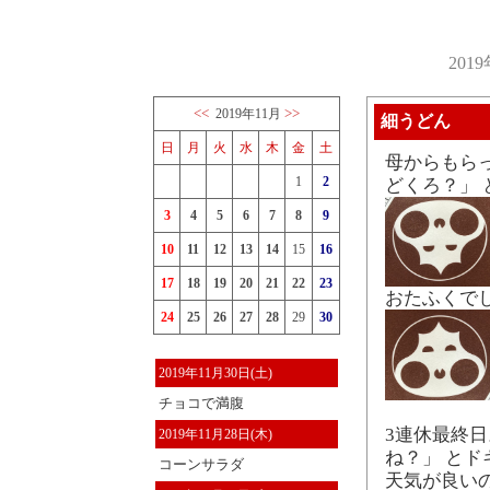
201
<<
>>
2019年11月
細うどん
日
月
火
水
木
金
土
母からもら
1
2
どくろ？」 
3
4
5
6
7
8
9
10
11
12
13
14
15
16
17
18
19
20
21
22
23
おたふくで
24
25
26
27
28
29
30
2019年11月30日(土)
チョコで満腹
3連休最終
2019年11月28日(木)
ね？」 とド
コーンサラダ
天気が良い