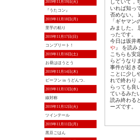
していて，
2019年11月19日(火)
いれば知っ
『うたコン』
否めない。
2019年11月18日(月)
「ギヤマン
みました。
里芋の粘り
ったです。
2019年11月17日(日)
今日は坂井希
コンプリート！
や
』 を読み
こちらも安
2019年11月16日(土)
らどうなり
お昼はほうとう
事件が起き
2019年11月14日(木)
ことに少し
れで終わり
ビーフン in うどんつ..
らっても良
2019年11月13日(水)
ているみた
線対称
読み終わる
ーズです。
2019年11月12日(火)
ツインテール
2019年11月11日(月)
黒豆ごはん