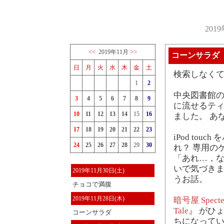
201
<<
>>
2019年11月
コーンサラダ
日
月
火
水
木
金
土
検索しなく
1
2
中央図書館の
3
4
5
6
7
8
9
に流せるティ
10
11
12
13
14
15
16
ました。 あ
17
18
19
20
21
22
23
iPod to
24
25
26
27
28
29
30
れ？ 専用の
「あれ…，な
いで気づきま
2019年11月30日(土)
うお話。
チョコで満腹
2019年11月28日(木)
暗号屋 Specter
Tale
』 がひ
コーンサラダ
ちになって