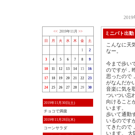
201
<<
>>
2019年11月
ミニパト出動
日
月
火
水
木
金
土
こんなに天
1
2
なー。
3
4
5
6
7
8
9
今まで歩いて
10
11
12
13
14
15
16
のですが，
思ったので
17
18
19
20
21
22
23
がなんだか
24
25
26
27
28
29
30
音楽に気を
ついつい忘
向けること
2019年11月30日(土)
います。
チョコで満腹
歩いて通勤
2019年11月28日(木)
いるのです
てきたので
コーンサラダ
います。 