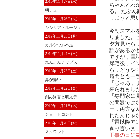
2019年11月27日(水)
ちゃんとわ
朝シュー
る。 たぶ
けようと思
2019年11月26日(火)
シシリア・ルージュ
今朝スマホ
2019年11月25日(月)
りました。
夕方見たら
カルシウム不足
話があるか
2019年11月24日(日)
ですが，電
れんこんチップス
帰宅後，イ
ら，どうや
2019年11月23日(土)
時間とも一
鼻が痛い
「じゃあ，ま
2019年11月22日(金)
来られまし
「専門家に
刻み海苔と明太子
の問題では
2019年11月21日(木)
ー，両方な
ショートコント
れたんじゃな
「雷以降ア
2019年11月20日(水)
きり言いま
スクワット
工事の日に