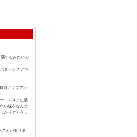
出演するみたいで
パターン？ どち
6時前にギブアッ
あー，マスク生活
うれい線をなんと
しっかりケアをし
ることがありま