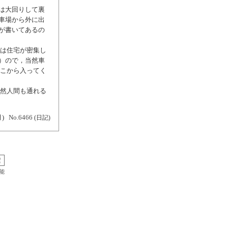
は大回りして裏
車場から外に出
が書いてあるの
側は住宅が密集し
）ので，当然車
どこから入ってく
当然人間も通れる
月)
No.6466
(日記)
能