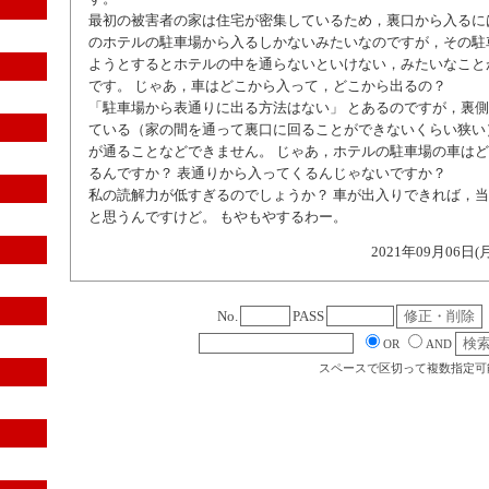
最初の被害者の家は住宅が密集しているため，裏口から入るに
のホテルの駐車場から入るしかないみたいなのですが，その駐
ようとするとホテルの中を通らないといけない，みたいなこと
です。 じゃあ，車はどこから入って，どこから出るの？
「駐車場から表通りに出る方法はない」 とあるのですが，裏
ている（家の間を通って裏口に回ることができないくらい狭い
が通ることなどできません。 じゃあ，ホテルの駐車場の車は
るんですか？ 表通りから入ってくるんじゃないですか？
私の読解力が低すぎるのでしょうか？ 車が出入りできれば，
と思うんですけど。 もやもやするわー。
2021年09月06日(
No.
PASS
OR
AND
スペースで区切って複数指定可