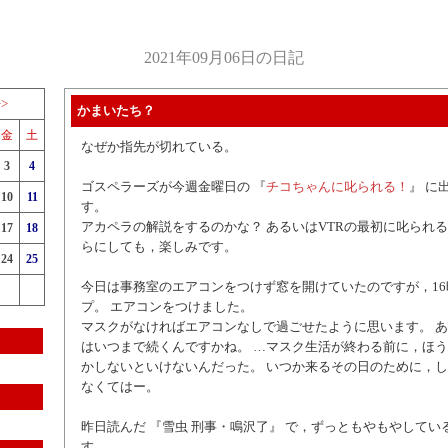
2021年09月06日の日記
>>
かまいたち？
金
土
なぜか指先が切れている。
3
4
ゴスペラーズが今週金曜日の 『
チコちゃんに叱られる！
』 に
10
11
す。
アカペラの解説をするのかな？ あるいはVTRの最初に叱られる
17
18
らにしても，楽しみです。
24
25
今日は事務室のエアコンをつけず窓を開けていたのですが，1
プ。 エアコンをつけました。
マスクがなければエアコンなしで過ごせたように思います。 
はいつまで続くんですかね。 …マスク生活が終わる前に，ほ
かしないといけないんだった。 いつか来るその日のために，
なくてはー。
昨日読んだ 『雪虫 刑事・鳴沢了』 で，ずっともやもやしてい
す。