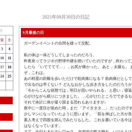
2021年09月30日の日記
>>
9月最後の日
金
土
ガーデンイベントの合間を縫って交配。
3
4
私の体は一体どうしてしまったのだろう。
10
11
昨夜座ってラジオの野球中継を聴いていたのですが，終わって
したら 「いてててて…」，お尻が痛かった。 あと，太腿も。 
17
18
ぞ，これは。
24
25
あの程度の距離を歩いただけで筋肉痛になる？ 筋肉痛だとして
で出るのは早くない？ どんなおかしな歩き方をしたのだろう
「今からこんな状態では，明日が思いやられる」 と思い，寝
心がけながら眠りにつきました。 …心がけたところでできる
それで余計に体が凝り固まる恐れもありますが。
夜中に一度目が覚めた時，まだ 「アイタタタ…」 だったので
少しマシになっていたように思います。 「筋を伸ばした方が良
素人考えで四股を踏んでみたりもした。 これを書いている今
はなくなっています。
さて，今日もまたテレワーク。 午前中の飲み物を，いつもと