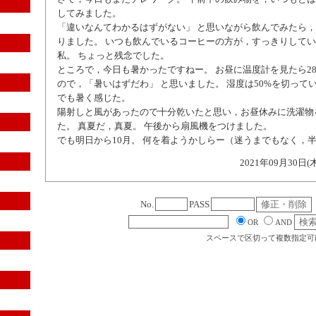
してみました。
「違いなんてわかるはずがない」 と思いながら飲んでみたら
りました。 いつも飲んでいるコーヒーの方が，すっきりして
私。 ちょっと残念でした。
ところで，今日も暑かったですねー。 お昼に温度計を見たら2
ので，「暑いはずだわ」 と思いました。 湿度は50%を切って
でも暑く感じた。
陽射しと風があったので十分乾いたと思い，お昼休みに洗濯物
た。 真夏だ，真夏。 午後から扇風機をつけました。
でも明日から10月。 何を着ようかしらー（迷うまでもなく，
2021年09月30日(
No.
PASS
OR
AND
スペースで区切って複数指定可