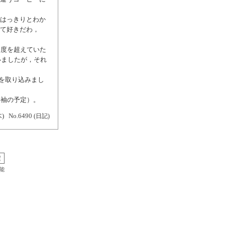
，はっきりとわか
いて好きだわ，
8度を超えていた
いましたが，それ
を取り込みまし
半袖の予定）。
木)
No.6490
(日記)
能