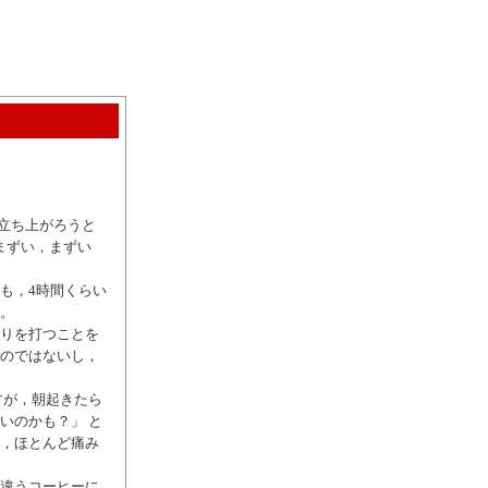
立ち上がろうと
まずい，まずい
も，4時間くらい
か。
返りを打つことを
ものではないし，
すが，朝起きたら
いのかも？」 と
は，ほとんど痛み
は違うコーヒーに