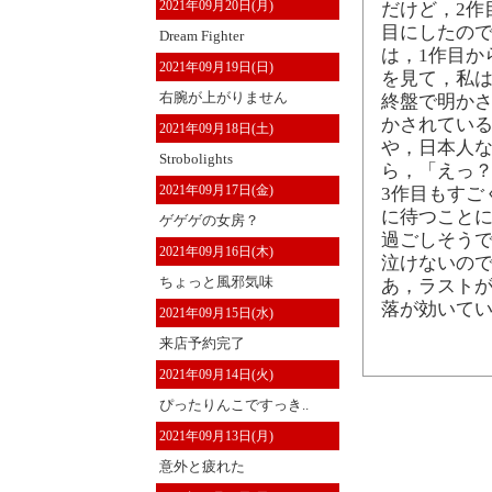
2021年09月20日(月)
だけど，2作
目にしたので
Dream Fighter
は，1作目か
2021年09月19日(日)
を見て，私は
右腕が上がりません
終盤で明か
かされている
2021年09月18日(土)
や，日本人な
Strobolights
ら，「えっ？
2021年09月17日(金)
3作目もすご
に待つことに
ゲゲゲの女房？
過ごしそうで
2021年09月16日(木)
泣けないの
ちょっと風邪気味
あ，ラストが
落が効いて
2021年09月15日(水)
来店予約完了
2021年09月14日(火)
ぴったりんこですっき..
2021年09月13日(月)
意外と疲れた