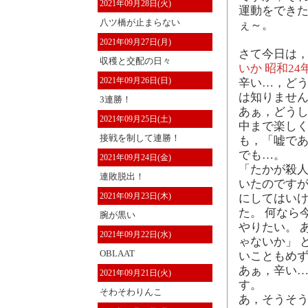
2021年09月28日(火)
運動をできた
八ツ橋が止まらない
ぇ～。
2021年09月27日(月)
さて今日は，
収穫と交配の日々
いか 昭和2
2021年09月26日(日)
辛い…，どう
は知りません
3連勝！
あぁ，どうし
2021年09月25日(土)
中まで楽しく
接戦を制して連勝！
も，「嘘であ
でも…。
2021年09月24日(金)
「たかが殺人
連敗脱出！
いたのです
2021年09月23日(木)
にしてはいけ
た。 何なら
腕が黒い
やりたい。 
2021年09月22日(水)
ゃないか」 
OBLAAT
いこともめ
あぁ，辛い…
2021年09月21日(火)
す。
そわそわりんこ
あ，そうそう