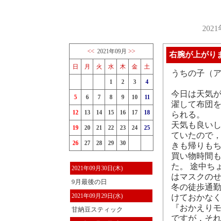
202
<<
>>
2021年09月
右腕が上がり
日
月
火
水
木
金
土
うちの子（
1
2
3
4
今日は天気
5
6
7
8
9
10
11
濯して布団を
12
13
14
15
16
17
18
られる。
天気も良い
19
20
21
22
23
24
25
ていたので，
26
27
28
29
30
きも帰りも
買い物時間も
た。 途中ち
2021年09月30日(木)
はマスクの
9月最後の日
冬の徒歩通
2021年09月29日(水)
けておかな
『おかえりモ
甘納豆スティック
ですが，それ