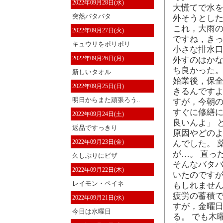
2022年09月28日(水)
大慌てで水
突然バタバタ
外そうとし
これ，大雨
2022年09月27日(火)
ですね，き
キュウリをポリポリ
小さな排水
2022年09月26日(月)
外すのはかな
ち良かった
新しいタオル
始業後，保全
2022年09月25日(日)
きるんですよ
明日からまた頑張ろう..
すが，今朝
すぐに修繕
2022年09月24日(土)
良いんよ」 
返品ですっきり
原因やどの
2022年09月23日(金)
んでした。 
が…。 直っ
久しぶりにピザ
そんなバタバ
2022年09月22日(木)
いたのです
レイモン・ペイネ
もしれませ
疲労の蓄積
2022年09月21日(水)
すが，金曜日
今日は水曜日
る。 でも木