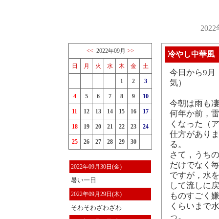
202
<<
>>
2022年09月
冷やし中華風
日
月
火
水
木
金
土
今日から9月
1
2
3
気）
4
5
6
7
8
9
10
今朝は雨も
11
12
13
14
15
16
17
何年か前，
くなった（
18
19
20
21
22
23
24
仕方がありま
25
26
27
28
29
30
る。
さて，うち
だけでなく
2022年09月30日(金)
ですが，水
暑い一日
して流しに
2022年09月29日(木)
ものすごく嫌
くらいまで水
そわそわざわざわ
っ。