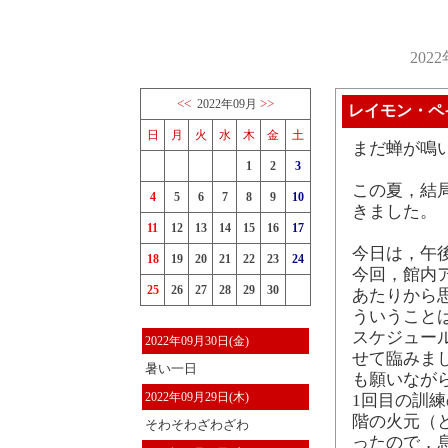
202
<<
>>
2022年09月
レイモン・ペ
日
月
火
水
木
金
土
まだ蝉が鳴
1
2
3
この夏，結
4
5
6
7
8
9
10
きました。
11
12
13
14
15
16
17
今日は，午
18
19
20
21
22
23
24
今回，館内
25
26
27
28
29
30
あたりから
ういうこと
スケジュー
2022年09月30日(金)
せて臨みま
暑い一日
も願いなが
2022年09月29日(木)
1回目の訓練
階の火元（
そわそわざわざわ
ったので，