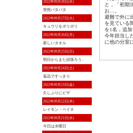
2022年09月28日(水)
と，「初期
突然バタバタ
お…。
避難で外に
2022年09月27日(火)
を見ている
キュウリをポリポリ
を1名，追加
2022年09月26日(月)
今年担当し
に他の分室
新しいタオル
2022年09月25日(日)
明日からまた頑張ろう..
2022年09月24日(土)
返品ですっきり
2022年09月23日(金)
久しぶりにピザ
2022年09月22日(木)
レイモン・ペイネ
2022年09月21日(水)
今日は水曜日