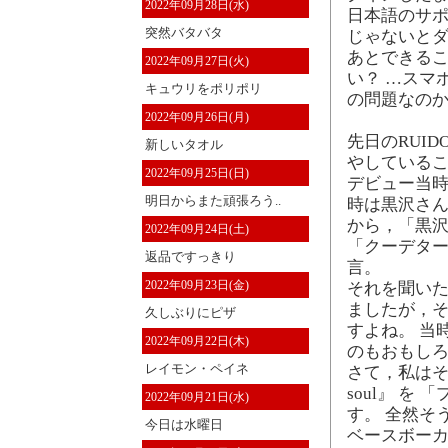
2022年09月28日(水)
日本語のサ
突然バタバタ
じゃないとダ
あとできる
2022年09月27日(火)
い？ …スマ
キュウリをポリポリ
の問題なのかも
2022年09月26日(月)
先日のRUI
新しいタオル
やしている
2022年09月25日(日)
デビュー当
明日からまた頑張ろう..
時は黒沢さん
から，「黒
2022年09月24日(土)
「クーデター
返品ですっきり
言。
2022年09月23日(金)
それを聞いた
ましたが，
久しぶりにピザ
すよね。 当
2022年09月22日(木)
のもおもし
レイモン・ペイネ
さて，私はその
soul』 
2022年09月21日(水)
す。 全然そ
今日は水曜日
ベースボーカ