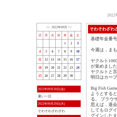
202
<<
>>
2022年09月
そわそわざわ
日
月
火
水
木
金
土
基礎年金番
1
2
3
今週は，ま
4
5
6
7
8
9
10
11
12
13
14
15
16
17
ヤクルト10
が覚めました
18
19
20
21
22
23
24
ヤクルトと言
25
26
27
28
29
30
明日はカー
Big Fis
2022年09月30日(金)
ようとすると，
暑い一日
る。 ブラウ
2022年09月29日(木)
思えば，退会
してもログイン
そわそわざわざわ
グインした