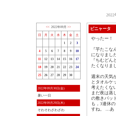
202
<<
>>
2022年09月
ピニャータ
日
月
火
水
木
金
土
やったー！ 
1
2
3
『芋たこな
4
5
6
7
8
9
10
になりまし
11
12
13
14
15
16
17
『ちむどん
たくなりま
18
19
20
21
22
23
24
25
26
27
28
29
30
週末の天気
とタオルケ
考えたくな
2022年09月30日(金)
まだ夜は蒸
暑い一日
の敷きパッ
2022年09月29日(木)
も，3連休
すね。 …あ
そわそわざわざわ