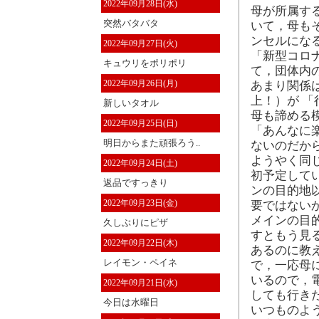
2022年09月28日(水)
母が所属す
突然バタバタ
いて，母も
ンセルになる
2022年09月27日(火)
「新型コロ
キュウリをポリポリ
て，団体内
2022年09月26日(月)
あまり関係
上！）が 
新しいタオル
母も諦める
2022年09月25日(日)
「あんなに
明日からまた頑張ろう..
ないのだか
ようやく同
2022年09月24日(土)
初予定して
返品ですっきり
ンの目的地
2022年09月23日(金)
要ではない
メインの目
久しぶりにピザ
すともう見
2022年09月22日(木)
あるのに教
レイモン・ペイネ
で，一応母
いるので，
2022年09月21日(水)
しても行き
今日は水曜日
いつものよう