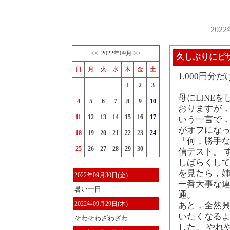
202
<<
>>
2022年09月
久しぶりにピ
日
月
火
水
木
金
土
1,000円分
1
2
3
母にLINE
4
5
6
7
8
9
10
おりますが，
11
12
13
14
15
16
17
いう一言で，
がオフになっ
18
19
20
21
22
23
24
「何，勝手な
25
26
27
28
29
30
信テスト。 
しばらくして
を見たら，姉
2022年09月30日(金)
一番大事な
暑い一日
通。
2022年09月29日(木)
あと，全然興
いたくなるよ
そわそわざわざわ
した。 やれ