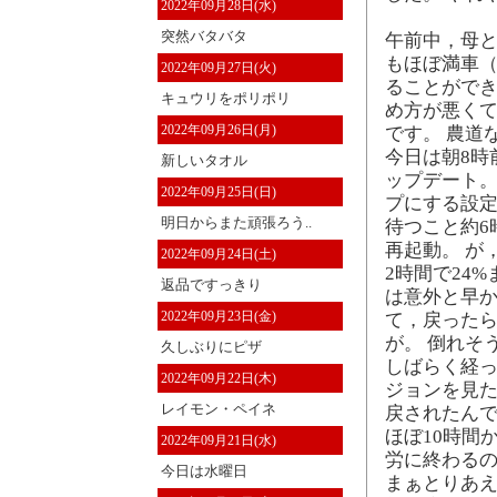
2022年09月28日(水)
突然バタバタ
午前中，母と
もほぼ満車（
2022年09月27日(火)
ることができ
キュウリをポリポリ
め方が悪く
2022年09月26日(月)
です。 農道
今日は朝8時
新しいタオル
ップデート。
2022年09月25日(日)
プにする設
明日からまた頑張ろう..
待つこと約6
再起動。 が
2022年09月24日(土)
2時間で24
返品ですっきり
は意外と早か
2022年09月23日(金)
て，戻ったら
が。 倒れそ
久しぶりにピザ
しばらく経
2022年09月22日(木)
ジョンを見た
レイモン・ペイネ
戻されたん
ほぼ10時間
2022年09月21日(水)
労に終わる
今日は水曜日
まぁとりあ