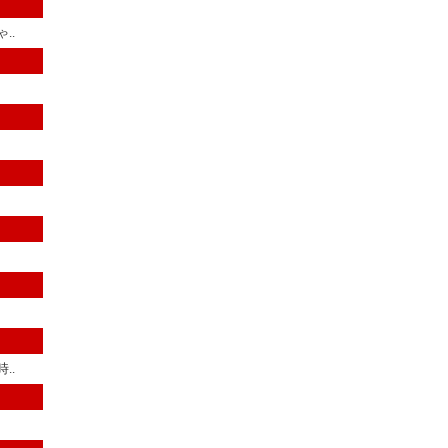
..
..