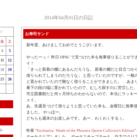
2014年04月01日の日記
>>
お寿司サンド
金
土
新年度、あけましておめでとうございます。
4
5
やったーっ！ 昨日 OPAC で見つけた本を無事借りることが
11
12
イ！
「きっと新着の棚にあるんだろうな。 新着の棚だと目立つか
18
19
借りられてしまうのだろうな」 と思っていたのですが、一般
25
26
と置かれていたので難なく借りることができました。 …あま
番下の段の端に置かれていたので、むしろ探すのに苦労した
市立図書館だと何ヶ月待ちかわからないので、本当にラッキー
ェイ。
あ、先週見つけて借りようと思っていた本も、金曜日に無事
ました。 やっほー。
どちらも週末のお楽しみです。 あー、わくわくするぅ。
ル
昨夜 "
Enchantia: Wrath of the Phoenix Queen Collector's Edition
ターをクリアしました。 ボーナスチャプターも、自力でクリア