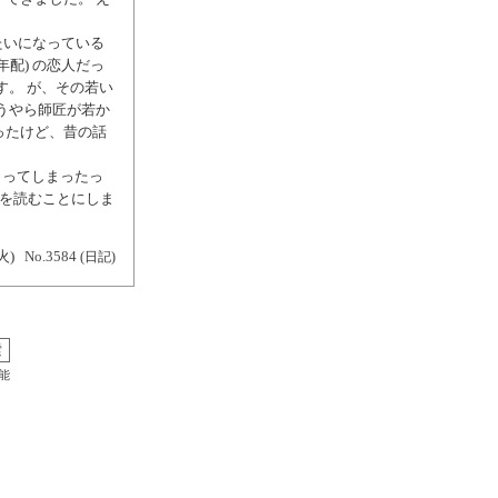
たいになっている
配) の恋人だっ
す。 が、その若い
うやら師匠が若か
ったけど、昔の話
とってしまったっ
章を読むことにしま
火)
No.3584
(日記)
能