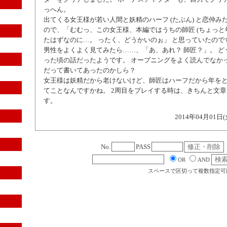
っへん。
出てくる女王様が若い人間と妖精のハーフ (たぶん) と恋仲み
ので、「むむっ、この女王様、本編ではうちの師匠 (ちょっと年
たはずなのに…。 ったく、どうかいのぉ」 と思っていたので
男性をよくよく見てみたら……、「あ、あれ？ 師匠？」。 ど
った頃の話だったようです。 オープニングをよく読んでなか
だって書いてあったのかしら？
女王様は妖精だから老けないけど、師匠はハーフだから年を
てことなんですかね。 2周目をプレイする時は、きちんと文
す。
2014年04月01日(
No.
PASS
OR
AND
スペースで区切って複数指定可