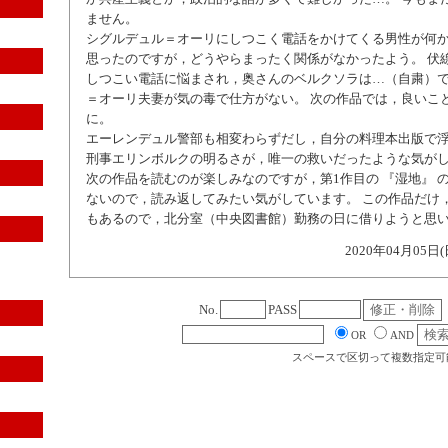
ません。
シグルデュル＝オーリにしつこく電話をかけてくる男性が何
思ったのですが，どうやらまったく関係がなかったよう。 伏
しつこい電話に悩まされ，奥さんのベルクソラは…（自粛）
＝オーリ夫妻が気の毒で仕方がない。 次の作品では，良いこ
に。
エーレンデュル警部も相変わらずだし，自分の料理本出版で
刑事エリンボルクの明るさが，唯一の救いだったような気が
次の作品を読むのが楽しみなのですが，第1作目の 『湿地』 
ないので，読み返してみたい気がしています。 この作品だけ
もあるので，北分室（中央図書館）勤務の日に借りようと思
2020年04月05日(
No.
PASS
OR
AND
スペースで区切って複数指定可