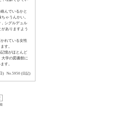
か絡んでいるかと
線ちゃうんかい。
で，シグルデュル
とがありますよう
浮かれている女性
します。
の記憶がほとんど
，大学の図書館に
います。
日)
No.5950
(日記)
能