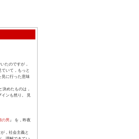
でいたのですが，
見ていて，もっと
を見に行った意味
と決めたものは，
インも然り。 見
湖の男
』 を，昨夜
すが，社会主義と
だ，理解できてい