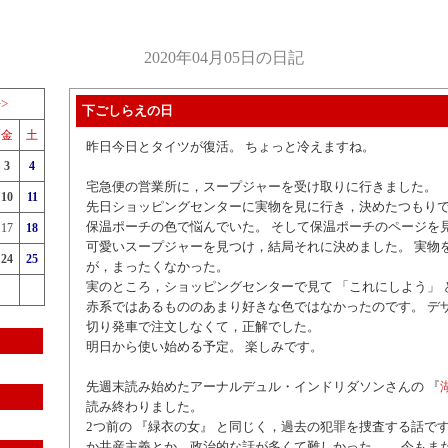
2020年04月05日の日記
>>
下ごしらえの日
金
土
昨日今日とタイツが復活。 ちょっと冷えますね。
3
4
宅急便の営業所に，スープジャーを受け取りに行きました。
10
11
先日ショッピングセンターに実物を見に行き，決めたつもり
保温ポーチの色で悩んでいた。 そして保温ポーチのページを
17
18
可愛いスープジャーを見つけ，結局それに決めました。 実物
24
25
が，まったくなかった。
実のところ，ショッピングセンターで見て 「これにしよう」 
赤系ではあるもののあまり好きな色ではなかったのです。 デザ
切り発車で注文しなくて，正解でした。
明日から使い始める予定。 楽しみです。
先週末読み始めたアーナルデュル・インドリダソンさんの 『
読み終わりました。
2つ前の 『緑衣の女』 と同じく，過去の犯罪を捜査する話で
か共産主義とか，政治的な話が多くて難しかった…。 今もま