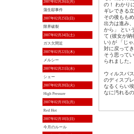
2007年02月26日(月)
の！ わかり
蒲生邸事件
ギレできる
その後ももめ
2007年02月25日(日)
出力は進み、
限界破裂
から」 とい
2007年02月24日(土)
て (彼女が
い) が 「
ガス欠間近
対に戻ってき
2007年02月22日(木)
そう思って
メルシー
られました。
2007年02月21日(水)
ウィルスバス
シェー
のディスプレ
2007年02月20日(火)
なるくらい埃
なに汚れる
High Pressure
2007年02月19日(月)
Red Hot
2007年02月18日(日)
今月のルール