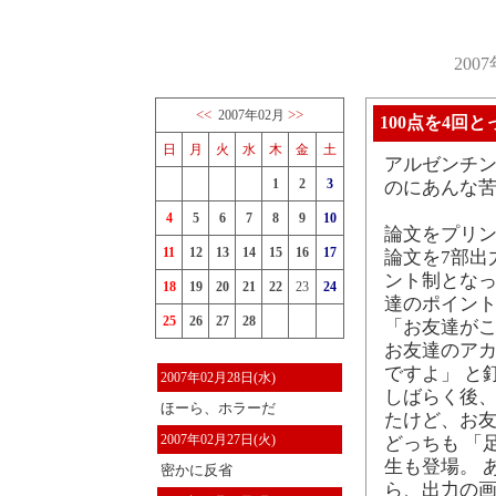
200
<<
>>
2007年02月
100点を4回と
日
月
火
水
木
金
土
アルゼンチ
1
2
3
のにあんな
4
5
6
7
8
9
10
論文をプリン
11
12
13
14
15
16
17
論文を7部出
ント制となっ
18
19
20
21
22
23
24
達のポイント
25
26
27
28
「お友達が
お友達のア
ですよ」 と
2007年02月28日(水)
しばらく後
ほーら、ホラーだ
たけど、お友
2007年02月27日(火)
どっちも 「
生も登場。 
密かに反省
ら、出力の画