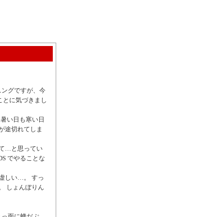
ニングですが、今
ことに気づきまし
日も暑い日も寒い日
が途切れてしま
て…と思ってい
DS でやることな
虚しい…。 すっ
。 しょんぼりん
きっ面に蜂だぷ