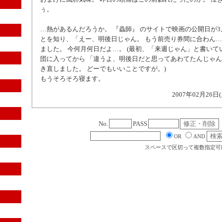
ぅ。
…熱があるんだろうか。 『蟲師』 のサイトで映画の公開日が3
とを知り、「えー、明後日じゃん。 もう前売り券間に合わん…
ました。 今何月何日だよ…。 (最初、「来週じゃん」と書い
団に入ってから 「違うよ、明後日だと思ってあわてたんじゃん
き直しました。 どーでもいいことですが。)
もうそろそろ寝ます。
2007年02月26日
No.
PASS
OR
AND
スペースで区切って複数指定可