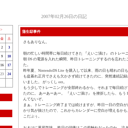
2007年02月26日の日記
>>
蒲生邸事件
金
土
さもありなん。
2
3
朝の忙しい時間帯に毎日続けてきた 『えいご漬け』 のトレー
9
10
朝 DS の電源を入れた瞬間、昨日トレーニングするのを忘れた
た。
16
17
昨年夏、NintendoDS Lite を購入して以来、雨の日も晴れの
23
24
も盆暮れ正月でさえも欠かさず続けてきたのに、突然連続記録
いました。 がっくし orz。
もう少しでトレーニングが全部終わるから、それまで毎日続け
たのに。 あーあーあー。 『えいご漬け』 を挫折したら、もう 
んてないぞ。
まぁ、トレーニング終了までは続けますが、昨日一日の空白が
かり気が抜けたので、これからカレンダーに空白が増えるかも
こだぷぅ。
おまけに風邪気味。 昨日の頭痛はこの前触れだったのか。 泣