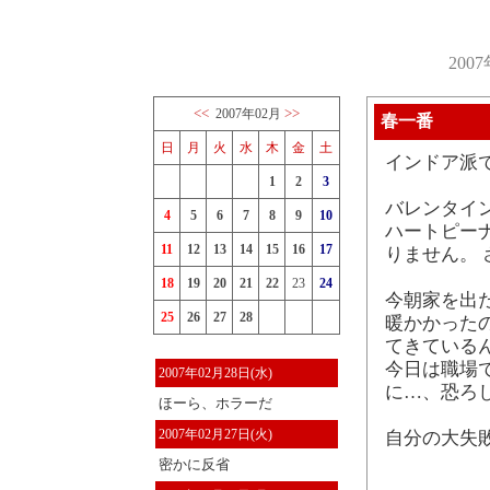
200
<<
>>
2007年02月
春一番
日
月
火
水
木
金
土
インドア派
1
2
3
バレンタイ
4
5
6
7
8
9
10
ハートピー
11
12
13
14
15
16
17
りません。
18
19
20
21
22
23
24
今朝家を出た
25
26
27
28
暖かかった
てきている
今日は職場
2007年02月28日(水)
に…、恐ろ
ほーら、ホラーだ
2007年02月27日(火)
自分の大失
密かに反省