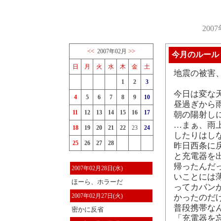
200
<<
>>
2007年02月
今月のルール
日
月
火
水
木
金
土
地震の被害
1
2
3
今日は変な
4
5
6
7
8
9
10
昼過ぎから雨
11
12
13
14
15
16
17
朝の陽射し
…まぁ、雨
18
19
20
21
22
23
24
したりはし
25
26
27
28
昨日西条に
と充電器を
帰ったんだ
2007年02月28日(水)
いことには
ほーら、ホラーだ
ってカバン
2007年02月27日(火)
かったのだ
普段携帯な
密かに反省
「充電器を