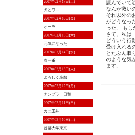
2007年02月17日(土)
読んでいて
なんか救い
犬とワニ
それ以外の
2007年02月16日(金)
がどうなっ
オーラ
った。 も
さて、私は 
2007年02月15日(木)
どういう行
元気になった
受け入れる
2007年02月14日(水)
とたぶん取
のような気
春一番
ます。
2007年02月13日(火)
よろしく哀愁
2007年02月12日(月)
ナンプラー日和
2007年02月11日(日)
カニ玉丼
2007年02月10日(土)
首都大学東京