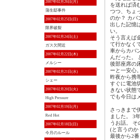
2007年02月26日(月)
を送れば済
蒲生邸事件
つつ、ちょ
のか？ カ
2007年02月25日(日)
出した記憶
限界破裂
い。
2007年02月24日(土)
そう言えば
て行かなく
ガス欠間近
車からカバ
2007年02月22日(木)
んだった。
メルシー
後部座席の
ーと一安心
2007年02月21日(水)
昨夜から携
シェー
すぐに電池
2007年02月20日(火)
きない状態
でも今日は
High Pressure
2007年02月19日(月)
さっきまで
Red Hot
ました。 
うお話。 
2007年02月18日(日)
(と言うのか
今月のルール
最後から2番