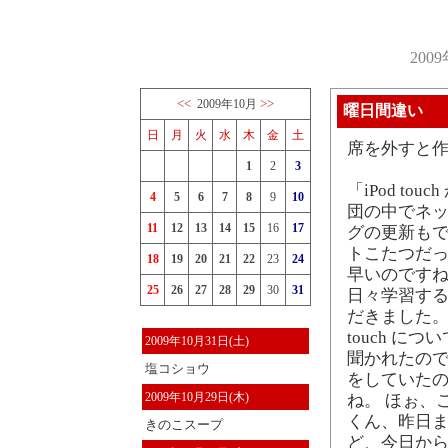
200
<<
>>
2009年10月
曜日間違い
日
月
火
水
木
金
土
席を外すと
1
2
3
「iPod t
4
5
6
7
8
9
10
団の中でネッ
11
12
13
14
15
16
17
グの更新もで
トこたつだっ
18
19
20
21
22
23
24
早いのです
25
26
27
28
29
30
31
日々学習する
だきました。 
touch 
2009年10月31日(土)
聞かれたので
塩コショウ
をしていたの
2009年10月29日(木)
ね。 ほぉ、
くん、昨日
きのこスープ
ど、今日か