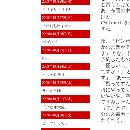
2009年10月28日(水)
と言うわけで、
キリキリキリキリ
あ、布団の
けど。
2009年10月27日(火)
iPod to
『わたし出すわ』
すね。
2009年10月26日(月)
夜、「ピンポ
パゴパゴ
かの営業か？
2009年10月25日(日)
す」 とな。
No.5
予約したも
「怪しい…」
2009年10月24日(土)
ですか？」 
くしゃみ祭り
す」 「あー
2009年10月22日(木)
「疑ってすん
頃にやってく
ラジオ三昧
いやいや、本
2009年10月21日(水)
てすみませ
『クヒオ大佐』
ってことで、
分の図書カー
2009年10月20日(火)
わくわく。
ピーマンって…