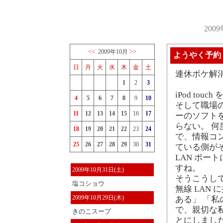
200
<<
>>
2009年10月
ようやく予約
日
月
火
水
木
金
土
連休ボケ解
1
2
3
iPod to
4
5
6
7
8
9
10
そして職場の無
11
12
13
14
15
16
17
ーのソフトを
らない。 
18
19
20
21
22
23
24
で、情報コ
25
26
27
28
29
30
31
ている側がそ
LAN ポー
すね。
2009年10月31日(土)
そうこうしてい
塩コショウ
無線 LAN
2009年10月29日(木)
ある」 「私
で、親切な私
きのこスープ
とにしました