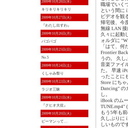
2009年10月28日(水)
職場でいく
キリキリキリキリ
という間に i
ビデオを観
2009年10月27日(火)
帰宅後、今度は
『わたし出すわ』
無線 LAN
2009年10月26日(月)
久々に起動した
ォルダに "W
パゴパゴ
「はて、何
2009年10月25日(日)
Frontier
No.5
うの。 久し
音楽ファイルを
2009年10月24日(土)
た。 早速 i
くしゃみ祭り
ったことにも感動
2009年10月22日(木)
Store にちゃ
Dancin
ラジオ三昧
し。
2009年10月21日(水)
iBook の
『クヒオ大佐』
TUNE.mp
もう5年も前
2009年10月20日(火)
久しぶりに 
ピーマンって…
しいものです