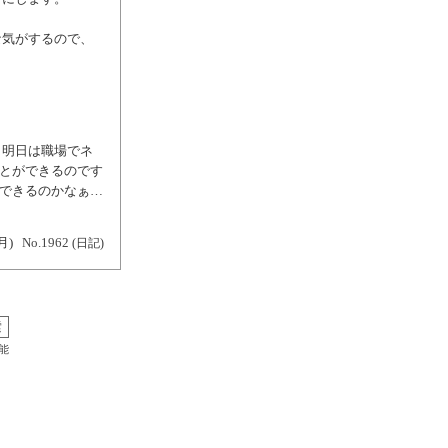
うな気がするので、
。 明日は職場でネ
うことができるのです
定できるのかなぁ…
月)
No.1962
(日記)
能