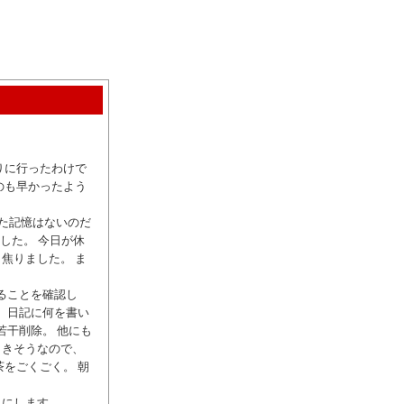
りに行ったわけで
のも早かったよう
った記憶はないのだ
した。 今日が休
焦りました。 ま
ていることを確認し
、日記に何を書い
若干削除。 他にも
引きそうなので、
をごくごく。 朝
とにします。