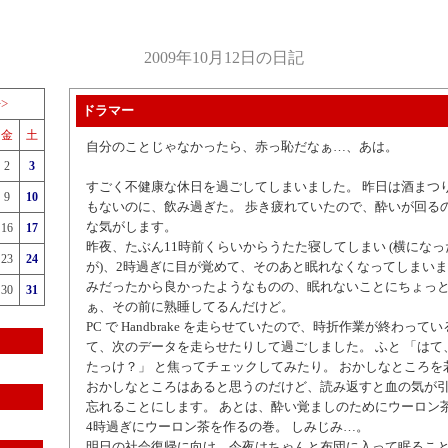
2009年10月12日の日記
>>
ドラマー
金
土
自分のことじゃなかったら、赤っ恥だなぁ…、あは。
2
3
すごく不健康な休日を過ごしてしまいました。 昨日は酒まつ
9
10
もないのに、飲み過ぎた。 歩き疲れていたので、酔いが回る
な気がします。
16
17
昨夜、たぶん11時前くらいからうたた寝してしまい (横にな
23
24
が)、2時過ぎに目が覚めて、そのあと眠れなくなってしまいま
みだったから良かったようなものの、眠れないことにちょっと
30
31
ぁ、その前に熟睡してるんだけど。
PC で Handbrake を走らせていたので、時折作業が終わっ
て、次のデータを走らせたりして過ごしました。 ふと 「はて
たっけ？」 と焦ってチェックしてみたり。 おかしなところを
おかしなところはあると思うのだけど、読み返すと血の気が
忘れることにします。 あとは、酔い覚ましのためにウーロン茶
4時過ぎにウーロン茶を作るの巻。 しみじみ…。
明日の社会復帰に向け、今夜はちゃんと布団に入って眠るこ