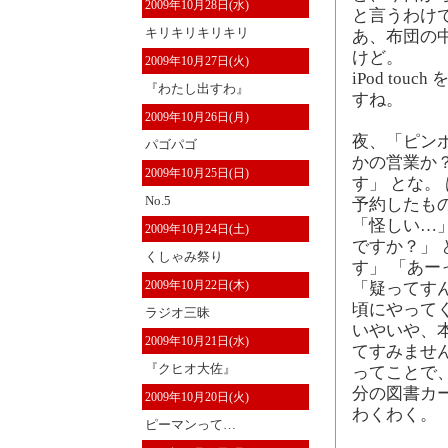
2009年10月28日(水)
と言うわけで、
キリキリキリキリ
あ、布団の
けど。
2009年10月27日(火)
iPod t
『わたし出すわ』
すね。
2009年10月26日(月)
夜、「ピン
パゴパゴ
かの営業か？
2009年10月25日(日)
す」 とな。
No.5
予約したも
「怪しい…
2009年10月24日(土)
ですか？」
くしゃみ祭り
す」 「あー
2009年10月22日(木)
「疑ってす
頃にやって
ラジオ三昧
いやいや、
2009年10月21日(水)
てすみませ
『クヒオ大佐』
ってことで、
分の図書カ
2009年10月20日(火)
わくわく。
ピーマンって…