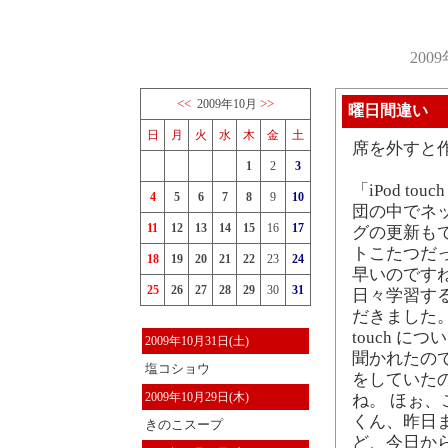
200
<<
>>
2009年10月
曜日間違い
日
月
火
水
木
金
土
席を外すと
1
2
3
「iPod 
4
5
6
7
8
9
10
団の中でネ
11
12
13
14
15
16
17
グの更新もで
トこたつだ
18
19
20
21
22
23
24
早いのです
25
26
27
28
29
30
31
日々学習する
だきました。 
touch 
2009年10月31日(土)
聞かれたの
塩コショウ
をしていた
2009年10月29日(木)
ね。 ほぉ、
くん、昨日
きのこスープ
ど、今日か