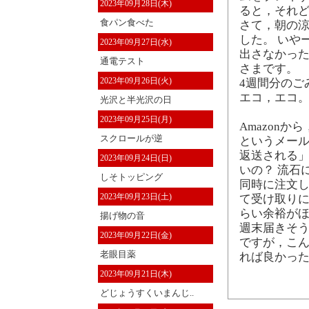
2023年09月28日(木)
ると，それ
食パン食べた
さて，朝の涼
した。 いや
2023年09月27日(水)
出さなかった
通電テスト
さまです。
2023年09月26日(火)
4週間分のご
エコ，エコ
光沢と半光沢の日
2023年09月25日(月)
Amazon
スクロールが逆
というメール
返送される」
2023年09月24日(日)
いの？ 流石
しそトッピング
同時に注文
2023年09月23日(土)
て受け取りに
らい余裕がほ
揚げ物の音
週末届きそ
2023年09月22日(金)
ですが，こ
老眼目薬
れば良かった
2023年09月21日(木)
どじょうすくいまんじ..