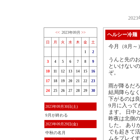
202
<<
>>
2023年09月
ヘルシー冷麺
日
月
火
水
木
金
土
今月（8月～
1
2
うんと先の
3
4
5
6
7
8
9
といけないの
10
11
12
13
14
15
16
ぞ。
17
18
19
20
21
22
23
雨が降るだ
24
25
26
27
28
29
30
結局降らなく
下がるのは
9月に入って
2023年09月30日(土)
ます。 日中
9月が終わる
昨夜は北側
2023年09月29日(金)
した。 あり
でも起きて
中秋の名月
ムをプレイす