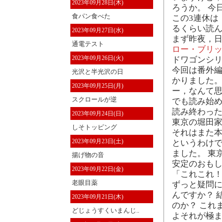
2023年09月28日(木)
ろうか。 今
食パン食べた
この3連休は
るくらい読ん
2023年09月27日(水)
まず昨夜，日
通電テスト
ロー・ブリ
2023年09月26日(火)
ドワゴンシリ
今回は番外
光沢と半光沢の日
かりました。
2023年09月25日(月)
ー，なんて
スクロールが逆
でも読み始
読み終わった
2023年09月24日(日)
東京の堀田
しそトッピング
それはまた
2023年09月23日(土)
というわけで
ました。 東
揚げ物の音
安定のおもし
2023年09月22日(金)
「これこれ！
老眼目薬
ずっと疑問
んですか？ 
2023年09月21日(木)
のか？ これ
どじょうすくいまんじ..
よそれが極ま