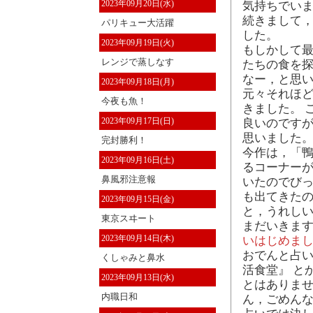
2023年09月20日(水)
気持ちでいま
続きまして，
パリキュー大活躍
した。
2023年09月19日(火)
もしかして最
レンジで蒸しなす
たちの食を
なー，と思い
2023年09月18日(月)
元々それほ
今夜も魚！
きました。 
2023年09月17日(日)
良いのです
思いました
完封勝利！
今作は，「鴨
2023年09月16日(土)
るコーナー
鼻風邪注意報
いたのでびっ
も出てきたの
2023年09月15日(金)
と，うれし
東京スヰート
まだいきます
2023年09月14日(木)
いはじめま
おでんと占い
くしゃみと鼻水
活食堂』 と
2023年09月13日(水)
とはありませ
内職日和
ん，ごめん