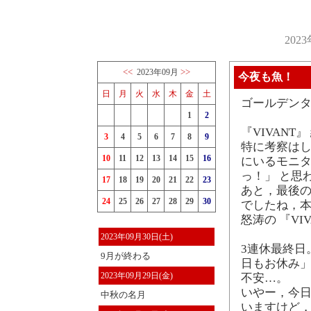
202
<<
>>
2023年09月
今夜も魚！
日
月
火
水
木
金
土
ゴールデン
1
2
『VIVANT
3
4
5
6
7
8
9
特に考察はし
10
11
12
13
14
15
16
にいるモニ
っ！」 と思
17
18
19
20
21
22
23
あと，最後
24
25
26
27
28
29
30
でしたね，本
怒涛の 『VI
2023年09月30日(土)
3連休最終日
9月が終わる
日もお休み」
2023年09月29日(金)
不安…。
いやー，今日
中秋の名月
いますけど