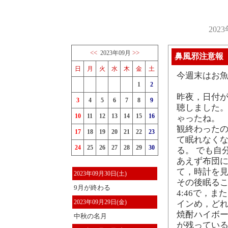
202
<<
>>
2023年09月
鼻風邪注意報
日
月
火
水
木
金
土
今週末はお
1
2
昨夜，日付が
3
4
5
6
7
8
9
聴しました。
10
11
12
13
14
15
16
ゃったね。
観終わったの
17
18
19
20
21
22
23
て眠れなくな
24
25
26
27
28
29
30
る。 でも自
あえず布団
て，時計を見た
2023年09月30日(土)
その後眠る
9月が終わる
4:46で，
2023年09月29日(金)
インめ，どれ
焼酎ハイボー
中秋の名月
が残ってい