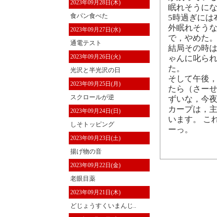
2023年09月28日(木)
眠れそうに
食パン食べた
5時過ぎには
外眠れそうな
2023年09月27日(水)
で，やめた
通電テスト
結局その時
2023年09月26日(火)
ゃんに叱られ
た。
光沢と半光沢の日
そして午後，
2023年09月25日(月)
たら（さーせ
スクロールが逆
ずいな，今夜
カープは，
2023年09月24日(日)
います。 こ
しそトッピング
ーっ。
2023年09月23日(土)
揚げ物の音
2023年09月22日(金)
老眼目薬
2023年09月21日(木)
どじょうすくいまんじ..