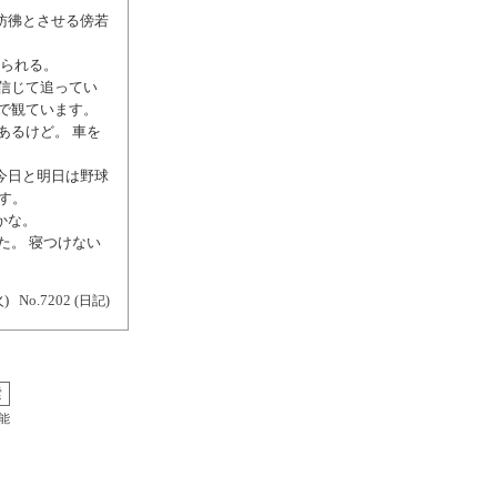
彷彿とさせる傍若
いられる。
信じて追ってい
で観ています。
あるけど。 車を
今日と明日は野球
す。
かな。
た。 寝つけない
火)
No.7202
(日記)
能