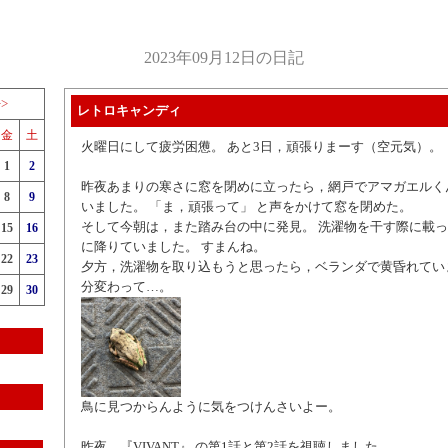
2023年09月12日の日記
>>
レトロキャンディ
金
土
火曜日にして疲労困憊。 あと3日，頑張りまーす（空元気）。
1
2
昨夜あまりの寒さに窓を閉めに立ったら，網戸でアマガエルく
8
9
いました。 「ま，頑張って」 と声をかけて窓を閉めた。
そして今朝は，また踏み台の中に発見。 洗濯物を干す際に載
15
16
に降りていました。 すまんね。
22
23
夕方，洗濯物を取り込もうと思ったら，ベランダで黄昏れてい
分変わって…。
29
30
鳥に見つからんように気をつけんさいよー。
昨夜，『VIVANT』 の第1話と第2話を視聴しました。