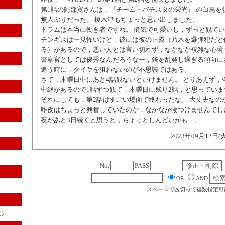
第1話の阿部寛さんは，『チーム・バチスタの栄光』 の白鳥を
無人ぶりだった。 榎木津もちょっと思い出しました。
ドラムは本当に働き者ですね。 健気で可愛いし，ずっと観て
チンギスは一見怖いけど，彼には彼の正義（乃木を爆弾犯だと
る）があるので，悪い人とは言い切れず，なかなか複雑な心境
警察官としては優秀なんだろうなー，銃を乱発し過ぎる傾向に
追う時に，タイヤを狙わないのが不思議ではある。
さて，木曜日中にあと4話観ないといけません。 とりあえず，
中継があるので1話ずつ観て，木曜日に残り2話，と思っていま
それにしても，第2話はすごい場面で終わったな。 大丈夫なの
昨夜はちょっと興奮していたのか，なかなか寝つけませんでし
夜があと3日続くと思うと，ちょっとしんどいかも…。
2023年09月12日(
No.
PASS
OR
AND
スペースで区切って複数指定可
..