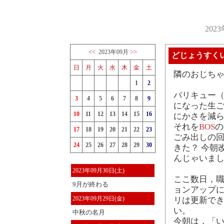
202
<<
>>
2023年09月
どじょうすく
日
月
火
水
木
金
土
隣のおじち
1
2
パリキュー
3
4
5
6
7
8
9
になった生
10
11
12
13
14
15
16
にかさを減
それを
BOS
の
17
18
19
20
21
22
23
ごみ出しの回
24
25
26
27
28
29
30
きた？ 今朝
んじゃいま
2023年09月30日(土)
ここ数日，職場
9月が終わる
ョンアップに
2023年09月29日(金)
リは更新でき
い。
中秋の名月
今朝は，「い