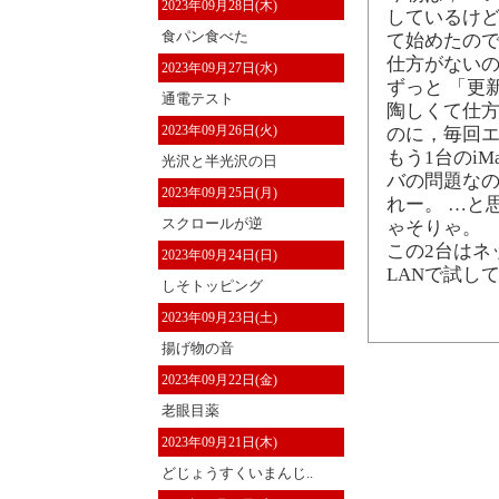
2023年09月28日(木)
しているけど
食パン食べた
て始めたの
仕方がない
2023年09月27日(水)
ずっと 「更
通電テスト
陶しくて仕方
2023年09月26日(火)
のに，毎回
もう1台のiM
光沢と半光沢の日
バの問題なの
2023年09月25日(月)
れー。 …と
スクロールが逆
ゃそりゃ。
この2台はネ
2023年09月24日(日)
LANで試し
しそトッピング
2023年09月23日(土)
揚げ物の音
2023年09月22日(金)
老眼目薬
2023年09月21日(木)
どじょうすくいまんじ..