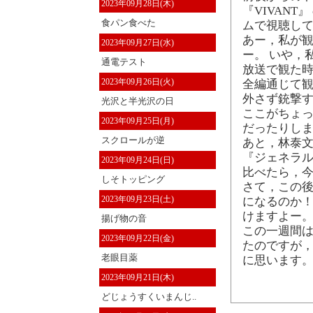
2023年09月28日(木)
『VIVAN
食パン食べた
ムで視聴して
あー，私が
2023年09月27日(水)
ー。 いや，
通電テスト
放送で観た時
2023年09月26日(火)
全編通じて
外さず銃撃
光沢と半光沢の日
ここがちょっ
2023年09月25日(月)
だったりし
スクロールが逆
あと，林泰文
『ジェネラル
2023年09月24日(日)
比べたら，今
しそトッピング
さて，この
2023年09月23日(土)
になるのか！
けますよー
揚げ物の音
この一週間
2023年09月22日(金)
たのですが
老眼目薬
に思います。
2023年09月21日(木)
どじょうすくいまんじ..