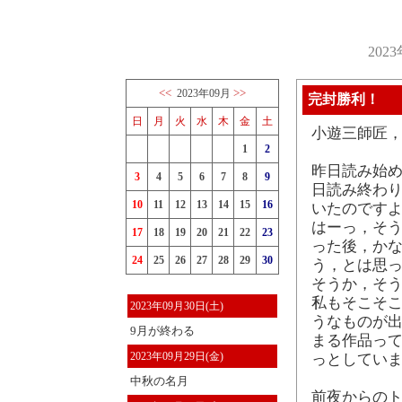
202
<<
>>
2023年09月
完封勝利！
日
月
火
水
木
金
土
小遊三師匠
1
2
昨日読み始め
3
4
5
6
7
8
9
日読み終わり
10
11
12
13
14
15
16
いたのです
はーっ，そう
17
18
19
20
21
22
23
った後，か
24
25
26
27
28
29
30
う，とは思
そうか，そ
私もそこそ
2023年09月30日(土)
うなものが出
9月が終わる
まる作品って
2023年09月29日(金)
っとしてい
中秋の名月
前夜からのト