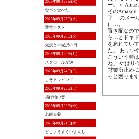
2023年09月28日(木)
ー。＞ Amaz
食パン食べた
そのAmaz
了」 のメー
2023年09月27日(水)
に…。
通電テスト
置き配なので
2023年09月26日(火)
ら…とドキド
を忘れてい
光沢と半光沢の日
た。 あ，い
2023年09月25日(月)
こういう時
スクロールが逆
ね。 やはり
営業所止めに
2023年09月24日(日)
っと困りま
しそトッピング
2023年09月23日(土)
揚げ物の音
2023年09月22日(金)
老眼目薬
2023年09月21日(木)
どじょうすくいまんじ..