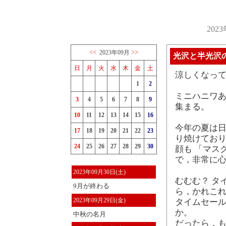
202
<<
>>
2023年09月
光沢と半光沢
日
月
火
水
木
金
土
涼しくなって
1
2
ミニハニワあ
3
4
5
6
7
8
9
集まる。
10
11
12
13
14
15
16
今年の夏は
17
18
19
20
21
22
23
り焼けており
24
25
26
27
28
29
30
顔も 「マス
で，非常に心
2023年09月30日(土)
むむむ？ タ
9月が終わる
ら，かれこれ
2023年09月29日(金)
タイムセー
か。
中秋の名月
だったら，