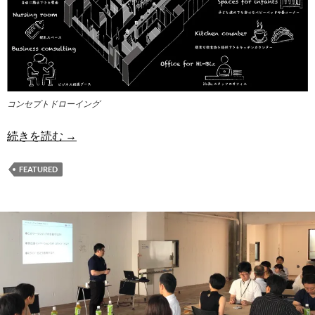
コンセプトドローイング
ミライノ+
続きを読む
→
FEATURED