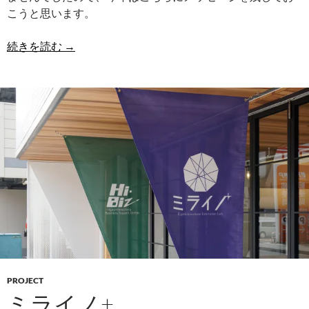
こうと思います。
卒業式
続きを読む
→
PROJECT
ミライノ+