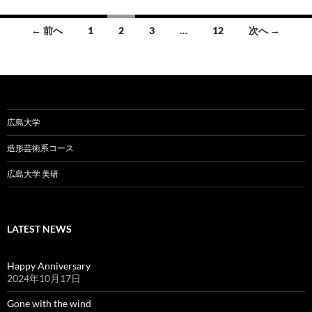
投
← 前へ
1
2
3
…
12
次へ →
稿
ナ
ビ
ゲ
広島大学
ー
造形芸術系コース
シ
広島大学 美研
ョ
ン
LATEST NEWS
Happy Anniversary
2024年10月17日
Gone with the wind