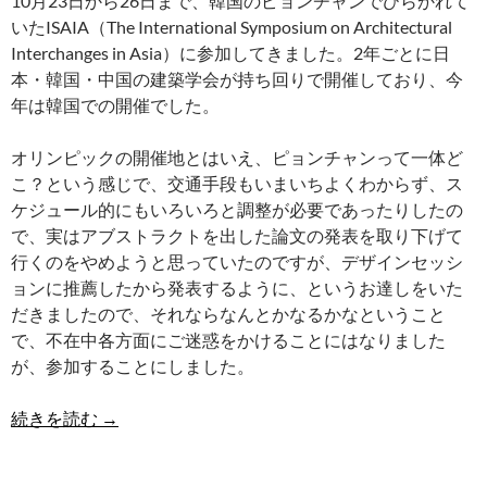
10月23日から26日まで、韓国のピョンチャンでひらかれて
いたISAIA（The International Symposium on Architectural
Interchanges in Asia）に参加してきました。2年ごとに日
本・韓国・中国の建築学会が持ち回りで開催しており、今
年は韓国での開催でした。
オリンピックの開催地とはいえ、ピョンチャンって一体ど
こ？という感じで、交通手段もいまいちよくわからず、ス
ケジュール的にもいろいろと調整が必要であったりしたの
で、実はアブストラクトを出した論文の発表を取り下げて
行くのをやめようと思っていたのですが、デザインセッシ
ョンに推薦したから発表するように、というお達しをいた
だきましたので、それならなんとかなるかなということ
で、不在中各方面にご迷惑をかけることにはなりました
が、参加することにしました。
ISAIA2018
続きを読む
→