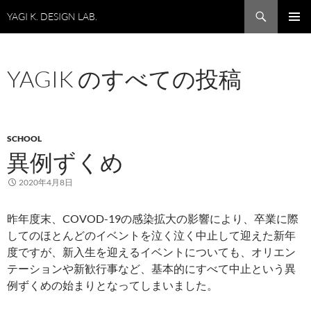
コ
検
YAGI K. DESIGN LAB.
ン
索
メインメ
テ
ニュー
ン
YAGIK のすべての投稿
ツ
へ
ス
キ
SCHOOL
ッ
異例ずくめ
プ
2020年4月8日
昨年度末、COVOD-19の感染拡大の影響により、卒業に際
してのほとんどのイベントを泣く泣く中止して迎えた新年
度ですが、新入生を迎えるイベントについても、オリエン
テーションや新歓行事など、基本的にすべて中止という異
例ずくめの始まりとなってしまいました。