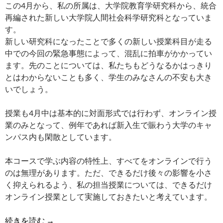
この4月から、私の所属は、大学院教育学研究科から、統合
再編された新しい大学院人間社会科学研究科となっていま
す。
新しい研究科になったことで多くの新しい授業科目が走る
中での今回の緊急事態によって、混乱に拍車がかかってい
ます。先のことについては、私たちもどうなるかはっきり
とはわからないことも多く、学生のみなさんの不安も大き
いでしょう。
授業も4月中は基本的に対面形式では行わず、オンライン授
業のみとなって、例年であれば新入生で賑わう大学のキャ
ンパス内も閑散としています。
本コースで学ぶ内容の特性上、すべてをオンラインで行う
のは無理があります。ただ、できるだけ後々の影響を小さ
く抑えられるよう、私の担当授業については、できるだけ
オンライン授業として実施しておきたいと考えています。
異例ずくめ
続きを読む
→