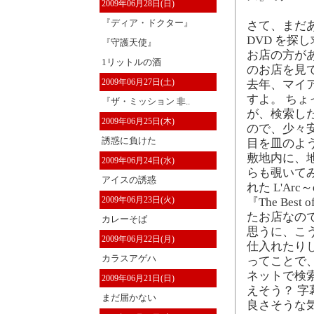
2009年06月28日(日)
『ディア・ドクター』
さて、まだあ
DVD を
『守護天使』
お店の方が
1リットルの酒
のお店を見
2009年06月27日(土)
去年、マイ
すよ。 ち
『ザ・ミッション 非..
が、検索し
2009年06月25日(木)
ので、少々
誘惑に負けた
目を皿のよ
敷地内に、
2009年06月24日(水)
らも覗いてみ
アイスの誘惑
れた L'Arc～
2009年06月23日(火)
『The Best
たお店なの
カレーそば
思うに、こう
2009年06月22日(月)
仕入れたり
カラスアゲハ
ってことで
ネットで検
2009年06月21日(日)
えそう？ 
まだ届かない
良さそうな