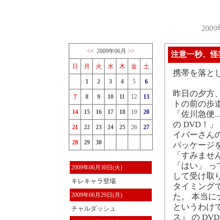
200
<<
>>
2009年06月
注意一秒、怪
日
月
火
水
木
金
土
携帯を落とし
1
2
3
4
5
6
昨日の夕方
7
8
9
10
11
12
13
トの前の歩
14
15
16
17
18
19
20
「佐川急便
の DVD！
21
22
23
24
25
26
27
イバーさん
28
29
30
パッケージ
「すみませ
「はい」 
2009年06月30日(火)
して受け取
キレキャラ登場
タイミング
2009年06月29日(月)
た。 本当
というわけ
チャルダッシュ
ス』 の D