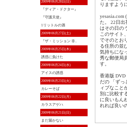
2009年06月28日(日)
りますよう
『ディア・ドクター』
yesasia
『守護天使』
た。 22日出
1リットルの酒
はその日の
2009年06月27日(土)
このサイト
でそのとお
『ザ・ミッション 非..
る住所の並
2009年06月25日(木)
気持ちにな
誘惑に負けた
秀な郵便局
す。
2009年06月24日(水)
アイスの誘惑
香港版 DV
2009年06月23日(火)
だの 「ず
ィブなこと
カレーそば
別に比較する
2009年06月22日(月)
に良いもん
カラスアゲハ
れれば良い
2009年06月21日(日)
まだ届かない