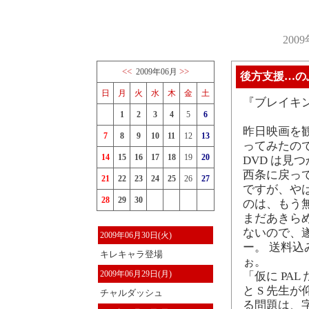
200
<<
>>
2009年06月
後方支援…の
日
月
火
水
木
金
土
『ブレイキ
1
2
3
4
5
6
昨日映画を
7
8
9
10
11
12
13
ってみたので
14
15
16
17
18
19
20
DVD は見
西条に戻っ
21
22
23
24
25
26
27
ですが、や
28
29
30
のは、もう
まだあきら
ないので、
2009年06月30日(火)
ー。 送料込
キレキャラ登場
ぉ。
2009年06月29日(月)
「仮に PAL
と S 先生
チャルダッシュ
る問題は、