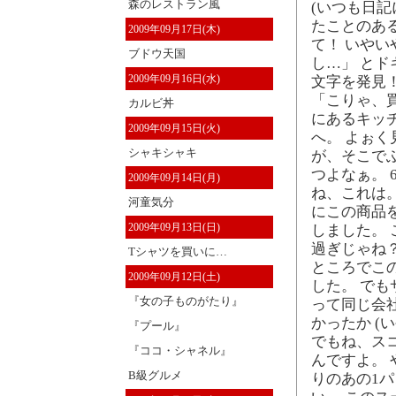
森のレストラン風
(いつも日記
たことのあ
2009年09月17日(木)
て！ いや
ブドウ天国
し…」 とド
2009年09月16日(水)
文字を発見！
「こりゃ、
カルビ丼
にあるキッチ
2009年09月15日(火)
へ。 よぉ
シャキシャキ
が、そこで
つよなぁ。 
2009年09月14日(月)
ね、これは
河童気分
にこの商品
2009年09月13日(日)
しました。 
過ぎじゃね
Tシャツを買いに…
ところでこ
2009年09月12日(土)
した。 で
『女の子ものがたり』
って同じ会
かったか (
『プール』
でもね、ス
『ココ・シャネル』
んですよ。
B級グルメ
りのあの1