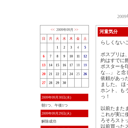
200
<<
>>
2009年09月
河童気分
日
月
火
水
木
金
土
らしくない
1
2
3
4
5
ポスプリは
6
7
8
9
10
11
12
約はすでに
13
14
15
16
17
18
19
ポスターを
な…」 と
20
21
22
23
24
25
26
依頼があっ
27
28
29
30
ました。 ほ
ホント、も
っ！
2009年09月30日(水)
朝1つ、午後1つ
以前たまたま
2009年09月29日(火)
これが実に
ろそろスト
解除成功
以前買った