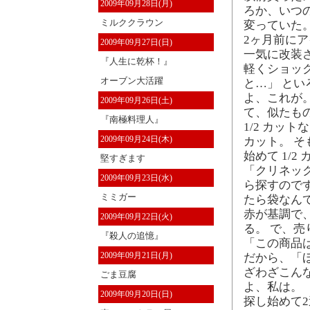
2009年09月28日(月)
ろか、いつ
ミルククラウン
変っていた
2ヶ月前に
2009年09月27日(日)
一気に改装
『人生に乾杯！』
軽くショッ
オーブン大活躍
と…」 と
よ、これが
2009年09月26日(土)
て、似たも
『南極料理人』
1/2 カッ
2009年09月24日(木)
カット。 そ
始めて 1/
堅すぎます
「クリネッ
2009年09月23日(水)
ら探すので
ミミガー
たら袋なん
赤が基調で
2009年09月22日(火)
る。 で、
『殺人の追憶』
「この商品
2009年09月21日(月)
だから、「
ざわざこん
ごま豆腐
よ、私は。
2009年09月20日(日)
探し始めて