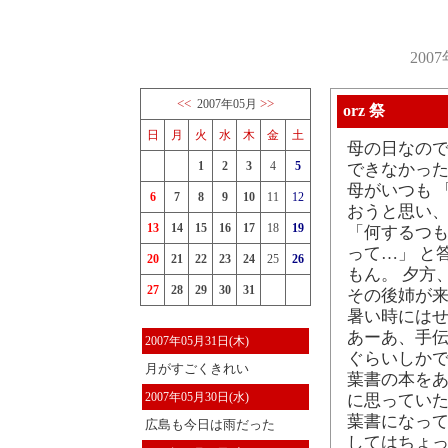
200
<<
>>
2007年05月
orz 祭
日
月
火
水
木
金
土
母の日なの
1
2
3
4
5
できなかっ
母がいつも 
6
7
8
9
10
11
12
おうと思い
13
14
15
16
17
18
19
「何するつも
って…」 と
20
21
22
23
24
25
26
もん。 夕方
27
28
29
30
31
その後姉が来
暑い時にはせ
あーあ、手伝
2007年05月31日(木)
ぐらいしかで
月がすごくきれい
葉書の本をあ
2007年05月30日(水)
に思っていた
葉書になって
広島も今日は雨だった
してはちょ