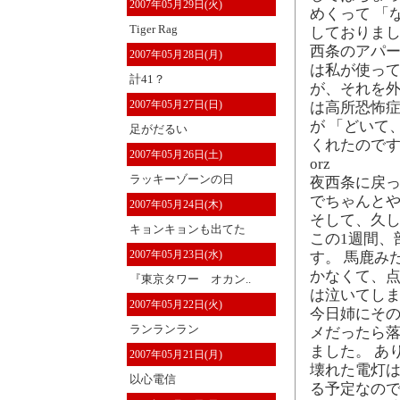
2007年05月29日(火)
めくって 「
Tiger Rag
しておりまし
西条のアパー
2007年05月28日(月)
は私が使って
計41？
が、それを外
2007年05月27日(日)
は高所恐怖
が 「どいて
足がだるい
くれたのです
2007年05月26日(土)
orz
ラッキーゾーンの日
夜西条に戻っ
でちゃんと
2007年05月24日(木)
そして、久し
キョンキョンも出てた
この1週間、
2007年05月23日(水)
す。 馬鹿み
かなくて、
『東京タワー オカン..
は泣いてしま
2007年05月22日(火)
今日姉にその
ランランラン
メだったら落
ました。 あ
2007年05月21日(月)
壊れた電灯は
以心電信
る予定なの