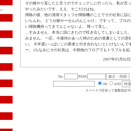
その後やり直したと言うのでチェックしに行ったら、私が言
やったみたいです、ええ、そこだけはね。
..
掃除の後、他の清掃スタッフが掃除機のことでその社長に話
いらんわ。 どうせ吸やーせんのんじゃけ」 ですって。 プロ
い掃除機持ってきてんじゃないよ。 帰って良し。
…すみません、本当に頭にきたので吐き出してしまいました。
みません。 一応、今後何かあった時のための覚書としての意
い。 今年度いっぱいこの業者と付き合わないといけないんです
ー。 (ちなみにその社長は、今朝他のフロアでもトラブルを起
2007年05月02日
No.
PASS
OR
AND
スペースで区切って複数指定可