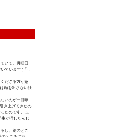
いていて、月曜日
いています (「し
てくださる方が急
には顔を出さない社
気ないのが一目瞭
を引き上げてきたの
ったのです。 ユ
学生が汚したんじ
いるし、別のとこ
長のところに行