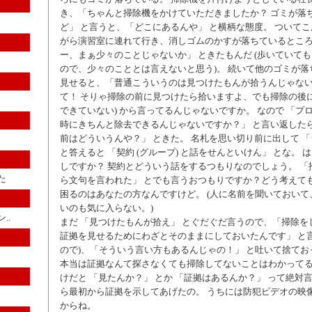
き、「ちゃんと掃除機をかけていただきましたか？ ゴミが落
ど」 と言うと、「どこにあるんや」 と横柄な態度。 ついて
がら演習室に連れて行き、消しゴムのかすが落ちているところ
ー、まぁ少々のことじゃないか」 ときたもんだ (歩いていて
ので、少々のこととは言えないと思う)。 続いて他のゴミが
見せると、「普通こういうのは見つけたもんが拾うんじゃない
て！ そりゃ掃除の前に見つけたら拾いますよ、でも掃除の後に
できていない) から言ってるんじゃないですか。 なので 「プ
時にきちんと除去できるんじゃないですか？」 と言い返した
前はどういうんや？」 ときた。 名札を思い切り前に出して 
と答えると 「契約 (グループ) と話をせんといけん」 とな。 
しですか？ 契約とどういう話をするつもりなのでしょう。 「
た
ら文句を言われた」 とでも言うおつもりですか？どう考えて
困るのはあなたの方なんですけど。 (人に名前を聞いておい
いのも気に入らない。)
..
まだ 「見つけたもんが拾え」 とぐだぐだ言うので、「掃除を
証拠を見せるためにわざとそのままにしておいたんです」 と言
ので)、「そういう言い方もあるんじゃの！」 と吐いて捨てお
本当は証拠なんて探さなくても掃除してないことはわかってる
けだと 「見たんか？」 とか 「証拠はあるんか？」 って絶対
ら最初から証拠を示してあげたの。 うちには防犯ビデオの映
からね。