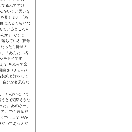
ちてるんですけ
こんかい！と思いな
を見せると 「あ
も目に入るくらいな
落ちているところを
んか」 ですっ
落ちている (掃除
ロだったら掃除の
ら、「あんた、名
「シモドイです」
はぁ？ それって脅
掃除をせんかった
も契約と話をして
て、自分が名乗らな
していないという
うと (実際そうな
った。 あのさー、
の。 でも言葉だ
言うでしょ？ だか
像だってあるんだ