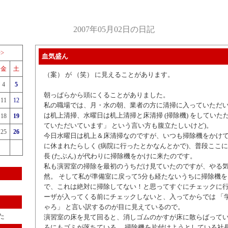
2007年05月02日の日記
>>
血気盛ん
金
土
（案） が （笑） に見えることがあります。
4
5
朝っぱらから頭にくることがありました。
11
12
私の職場では、月・水の朝、業者の方に清掃に入っていただ
は机上清掃、水曜日は机上清掃と床清掃 (掃除機) をしていただ
18
19
ていただいています」 という言い方も腹立たしいけど)。
25
26
今日水曜日は机上＆床清掃なのですが、いつも掃除機をかけ
に休まれたらしく (病院に行ったとかなんとかで)、普段ここ
長 (たぶん) が代わりに掃除機をかけに来たのです。
私も演習室の掃除を最初のうちだけ見ていたのですが、やる
然。 そして私が準備室に戻って5分も経たないうちに掃除機
で、これは絶対に掃除してない！と思ってすぐにチェックに行
ーザが入ってくる前にチェックしないと、入ってからでは 「
ゃろ」 と言い訳するのが目に見えているので。
た
演習室の床を見て回ると、消しゴムのかすが床に散らばって
ろにもゴミが落ちている。 掃除機を片付けようとしている社