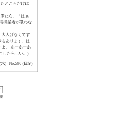
ったところだけは
に来たら、「はぁ
の清掃業者が吸わな
 大人げなくてす
味もあります、は
よ。 あーあーあ
こしたらしい。)
(水)
No.590
(日記)
能