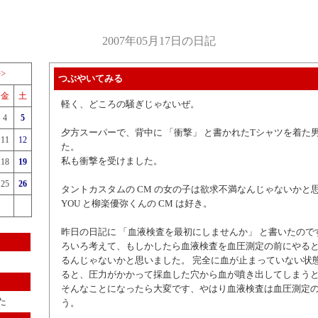
2007年05月17日の日記
>>
つぶやいてみる
金
土
軽く、どころの騒ぎじゃないぜ。
4
5
夕方スーパーで、背中に 「衝撃」 と書かれたTシャツを着た
11
12
た。
私も衝撃を受けました。
18
19
25
26
タントカスタムの CM の女の子は欲求不満なんじゃないかと
YOU と柳楽優弥くんの CM は好き。
昨日の日記に 「血液検査を最初にしませんか」 と書いたので
ろいろ考えて、もしかしたら血液検査を血圧測定の前にやる
るんじゃないかと思いました。 完全に血が止まっていない状
ると、圧力がかかって採血した穴から血が噴き出してしまう
そんなことになったら大変です、やはり血液検査は血圧測定
た
う。