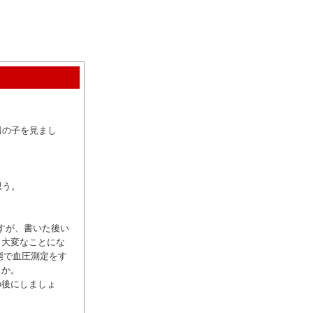
男の子を見まし
思う。
すが、書いた後い
と大変なことにな
態で血圧測定をす
とか。
の後にしましょ