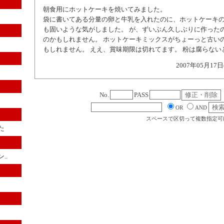
朝食用にホットケーキを焼いてみました。
袋に書いてある分量の卵と牛乳を入れたのに、ホットケーキ
も固いような気がしました。 が、ずいぶん久しぶりに作った
のかもしれません。 ホットケーキミックスがちょーっと古い
もしれません。 ええ、賞味期限は切れてます。 粉は腐らない
2007年05月17日
No.
PASS
OR
AND
スペースで区切って複数指定可
た
..