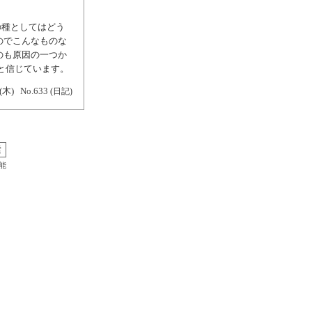
の種としてはどう
のでこんなものな
のも原因の一つか
と信じています。
(木)
No.633
(日記)
能