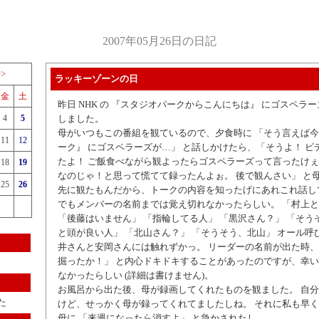
2007年05月26日の日記
>>
ラッキーゾーンの日
金
土
昨日 NHK の 『スタジオパークからこんにちは』 にゴスペラ
4
5
しました。
母がいつもこの番組を観ているので、夕食時に 「そう言えば今
11
12
ーク』 にゴスペラーズが…」 と話しかけたら、「そうよ！ ビ
たよ！ ご飯食べながら観よったらゴスペラーズって言ったけ
18
19
なのじゃ！と思って慌てて録ったんよぉ。 後で観んさい」 と母
25
26
先に観たもんだから、トークの内容を知ったげにあれこれ話し
でもメンバーの名前までは覚え切れなかったらしい。 「村上
「後藤はいません」 「指輪してる人」 「黒沢さん？」 「そう
と頭が良い人」 「北山さん？」 「そうそう、北山」 オール呼
井さんと安岡さんには触れずかっ。 リーダーの名前が出た時
掘ったか！」 と内心ドキドキすることがあったのですが、幸
なかったらしい (詳細は書けません)。
お風呂から出た後、母が録画してくれたものを観ました。 自
た
けど、せっかく母が録ってくれてましたしね。 それに私も早
母に 「来週になったら消すよ」 と急かされたし。