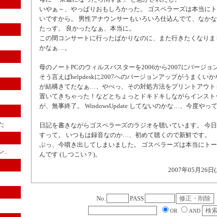
いやぁ～、やっぱりおもしろかった。 ゴスペラーズは本当に
いですから。 男性アナウンサーもいろいろ仕込んでて、なか
たっす。 良かったなぁ、本当に。
この間コンサートに行ったばかりなのに、また行きたくなりま
かなぁ…。
母のノートPCのウィルスバスターを2006から2007にバージョ
そう言えばhelpdeskに2007へのバージョンアップがうまくい
が結構きてたなぁ…、やべっ、その対処方法をプリントアウト
置いてきちゃった！などとちょっとドキドキしながらインスト
が、無事終了。 WindowsUpdate してないのかな…、今度や
た
日記を書きながらゴスペラーズのラジオを聴いています。 今
すって。 いつもは録音なのか…、初めて聴くので新鮮です。
ぷっ、今噴き出してしまいました。 ゴスペラーズは本当にト
..
んです (しつこい？)。
2007年05月26日
No.
PASS
OR
AND