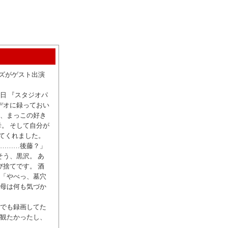
ーズがゲスト出演
日 『スタジオパ
デオに録っておい
ぇ、まっこの好き
。 そして自分が
てくれました。
と………後藤？」
そう、黒沢。 あ
び捨てです。 酒
、「やべっ、墓穴
い母は何も気づか
分でも録画してた
く観たかったし、