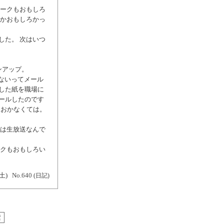
トークもおもしろ
なかおもしろかっ
した。 次はいつ
ンアップ。
かないってメール
した紙を職場に
ールしたのです
っておかなくては。
日は生放送なんで
ークもおもしろい
(土)
No.640
(日記)