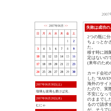
200
<<
>>
2007年06月
失敗は成功の
日
月
火
水
木
金
土
2つの瓶に
1
2
ちょっとか
た。
3
4
5
6
7
8
9
移す時に雑
10
11
12
13
14
15
16
定はないので
(来年のため
17
18
19
20
21
22
23
24
25
26
27
28
29
30
カード会社
した "RAV
海外のサイ
2007年06月30日(土)
たので、実
瑠璃も玻璃も磨けば光..
不安になっ
2007年06月28日(木)
のままでした
るので請求
むにゃ
が、そうで