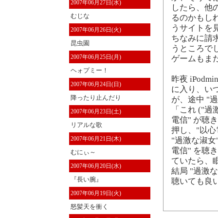
2007年06月27日(水)
したら、他
むじな
るのかもし
うサイトを
2007年06月26日(火)
ちなみに請求額
昆虫園
うところで
2007年06月25日(月)
ゲームもま
ヘォプミー！
昨夜 iPodm
2007年06月24日(日)
に入り、い
降ったり止んだり
が、途中 "
「これ ("過
2007年06月23日(土)
電信" が聴き
リアルな歌
押し、"以心
2007年06月21日(木)
"過激な淑女
電信" を聴
むにぃ～
ていたら、
2007年06月20日(水)
結局 "過激
『長い腕』
聴いても良
2007年06月19日(火)
怒髪天を衝く