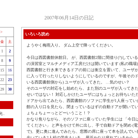
2007年06月14日の日記
>>
いろいろ読め
金
土
ようやく梅雨入り。 ダム上空で降ってください。
1
2
今日は西図書館休館日。 が、西図書館2階に間借り(?)してい
8
9
の演習室とマルチメディア工房だけは開いています (私の職場
西図書館と行き来できるドアの前には衝立を置いて、ユーザ
15
16
に入って行ったりしないようにしているのですが、午後そのド
22
23
いる西図書館側から) ユーザが入ってきた。 …気のせい？
そのユーザの対応をし始めたら、また別のユーザが入ってきた
29
30
せいではない！ 対応しかけたユーザにはちょっとお待ちいた
ドアから出てみたら、西図書館のソファに学生が1人座ってい
館の入り口を見たら、閉まっているはずの自動ドアが開いてい
ょちょちょーっとどーいうこと！？
..
かなり焦りながら、そのソファに座っていた学生には 「今日
てください」 と声をかけて外に出し、手で自動ドアを閉め (
で)、更に奥に進んでみたら、窓際の席に座って本を読んでい
歩いている2人組の学生もいる。 最近かなり疲れているから