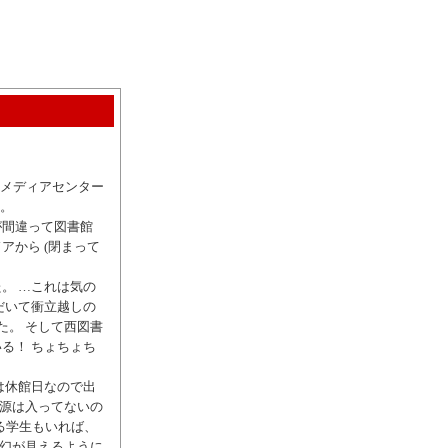
るメディアセンター
)。
が間違って図書館
アから (閉まって
。 …これは気の
だいて衝立越しの
た。 そして西図書
る！ ちょちょち
は休館日なので出
電源は入ってないの
る学生もいれば、
、幻が見えるように