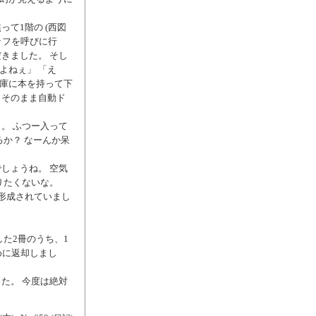
て1階の (西図
ッフを呼びに行
きました。 そし
よねぇ」 「え
書庫に本を持って下
、そのまま自動ド
。 ふつー入って
か？ なーんか呆
しょうね。 空気
りたくないな。
形成されていまし
た2冊のうち、1
めに返却しまし
た。 今度は絶対
。