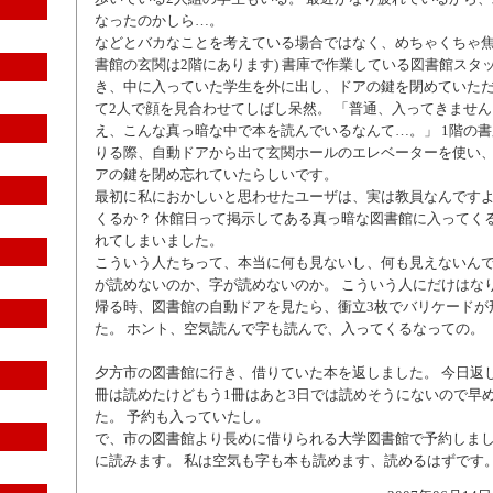
なったのかしら…。
などとバカなことを考えている場合ではなく、めちゃくちゃ焦っ
書館の玄関は2階にあります) 書庫で作業している図書館スタ
き、中に入っていた学生を外に出し、ドアの鍵を閉めていただ
て2人で顔を見合わせてしばし呆然。 「普通、入ってきません
え、こんな真っ暗な中で本を読んでいるなんて…。」 1階の
りる際、自動ドアから出て玄関ホールのエレベーターを使い
アの鍵を閉め忘れていたらしいです。
最初に私におかしいと思わせたユーザは、実は教員なんですよ
くるか？ 休館日って掲示してある真っ暗な図書館に入ってくる
れてしまいました。
こういう人たちって、本当に何も見ないし、何も見えないんで
が読めないのか、字が読めないのか。 こういう人にだけはな
帰る時、図書館の自動ドアを見たら、衝立3枚でバリケードが
た。 ホント、空気読んで字も読んで、入ってくるなっての。
夕方市の図書館に行き、借りていた本を返しました。 今日返し
冊は読めたけどもう1冊はあと3日では読めそうにないので早
た。 予約も入っていたし。
で、市の図書館より長めに借りられる大学図書館で予約しまし
に読みます。 私は空気も字も本も読めます、読めるはずです