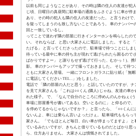
以前も同じようなことがあり、その時は隣の住人の友達が犯人
じ頃、日曜日の真昼間に駐車場の通路をふさぐように車が停
あり、その時の犯人も隣の住人の友達だった。 と言うわけで
を疑ってしまうのも致し方ないことであろう。 車のナンバー
回と一致しているし。
ってことで迷わず隣の部屋に行きインターホンを鳴らしたの
い。 それならば、と思い大家さんに電話しました。 すると 
たげる」 と言ってくださったので、駐車場で待つことにしま
待っている最中に車の持ち主が現れて逃げられたら困るので (
ばかりですよー」 と謝りもせず逃げて行った、むかっ！)、
影。 車のナンバーもアップで撮っておきました。 そして待つ
ともに大家さん登場。 一緒にフロントガラスに貼り紙 (「無断
に電話してください TEL...」)をしました。
電話で 「隣の部屋の人だと思う」 と話していたのですが、ナ
を見て大家さんも 「これは○○くん (隣人) じゃね、友達の車
れた様子。 で、「なんで自分のところに停めんのんかねぇ (
車場に部屋番号が書いてある)、空いとるのに」 と仰るので
を停めてるからじゃないですか？」 と言ったら、「○○くんに
ないんよ、車には乗らん言いよったけぇ。 駐車場代ももらって
家さん。 「でもほとんど毎日、白い車が停まってますよ」 と
ているみたいですが、きちんと借りているものだとばかり思
ら、仕方ありません。 大家さんは憤慨されてました。