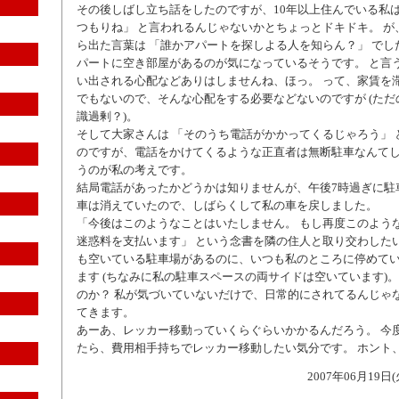
その後しばし立ち話をしたのですが、10年以上住んでいる私は
つもりね」 と言われるんじゃないかとちょっとドキドキ。 が
ら出た言葉は 「誰かアパートを探しよる人を知らん？」 でした
パートに空き部屋があるのが気になっているそうです。 と言
い出される心配などありはしませんね、ほっ。 って、家賃を
でもないので、そんな心配をする必要などないのですが (ただ
識過剰？)。
そして大家さんは 「そのうち電話がかかってくるじゃろう」 
のですが、電話をかけてくるような正直者は無断駐車なんて
うのが私の考えです。
結局電話があったかどうかは知りませんが、午後7時過ぎに駐
車は消えていたので、しばらくして私の車を戻しました。
「今後はこのようなことはいたしません。 もし再度このよう
迷惑料を支払います」 という念書を隣の住人と取り交わしたい
も空いている駐車場があるのに、いつも私のところに停めて
ます (ちなみに私の駐車スペースの両サイドは空いています)。
のか？ 私が気づいていないだけで、日常的にされてるんじゃ
てきます。
あーあ、レッカー移動っていくらぐらいかかるんだろう。 今
たら、費用相手持ちでレッカー移動したい気分です。 ホント
2007年06月19日(