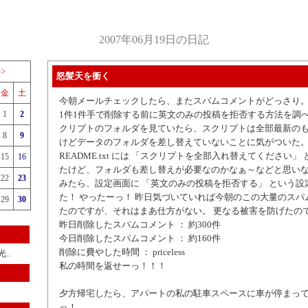
2007年06月19日の日記
>>
怒髪天を衝く
金
土
今朝メールチェックしたら、またスパムコメントがどっさり。
1
2
1件1件手で削除する前に英文のみの投稿を拒否する方法を調
クリプトのフォルダを見ていたら、スクリプトは全部最新の
8
9
けどデータのフォルダを差し替えていないことに気がついた
README.txt には 「スクリプトを全部入れ替えてください」
15
16
たけど、フォルダも差し替えが必要なのかなぁ～などと思い
22
23
みたら、設定画面に 「英文のみの投稿を拒否する」 という設
た！ やったーっ！ 昨日気づいていれば今朝のこの大量のスパ
29
30
たのですが、それはまあ仕方がない。 更なる被害を防げたの
昨日削除したスパムコメント ： 約300件
今日削除したスパムコメント ： 約160件
削除に費やした時間 ： priceless
..
私の時間を返せーっ！！！
夕方帰宅したら、アパートの私の駐車スペースに車が停まって
っ！