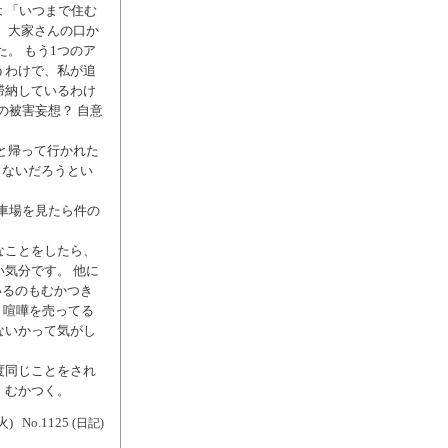
 「いつまで住む
、大家さんの口か
。 もう1つのア
うわけで、私が追
滞納しているわけ
の被害妄想？ 自意
と帰って行かれた
しないだろうとい
車場を見たら件の
なことをしたら、
気分です。 他に
いるのもむかつき
 喧嘩を売ってる
ないかって気がし
度同じことをされ
、むかつく。
火)
No.1125
(日記)