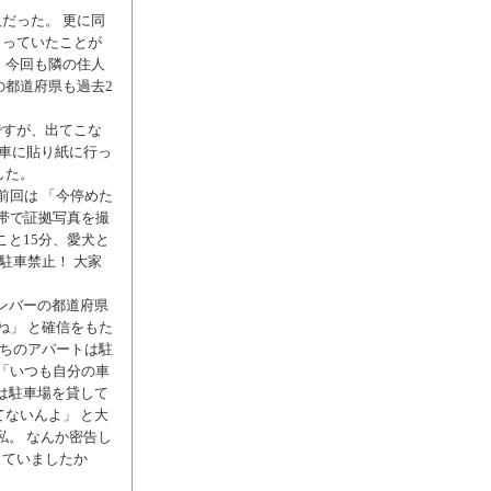
だった。 更に同
まっていたことが
、今回も隣の住人
の都道府県も過去2
ですが、出てこな
「車に貼り紙に行っ
した。
前回は 「今停めた
携帯で証拠写真を撮
こと15分、愛犬と
駐車禁止！ 大家
ンバーの都道府県
かね」 と確信をもた
うちのアパートは駐
、「いつも自分の車
は駐車場を貸して
ないんよ」 と大
私。 なんか密告し
っていましたか