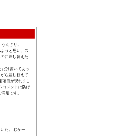
 うんざり。
べようと思い、ス
ものに差し替えた
。
 とだけ書いてあっ
ながら差し替えて
定項目が現れまし
ムコメントは防げ
で満足です。
いた。 むかー