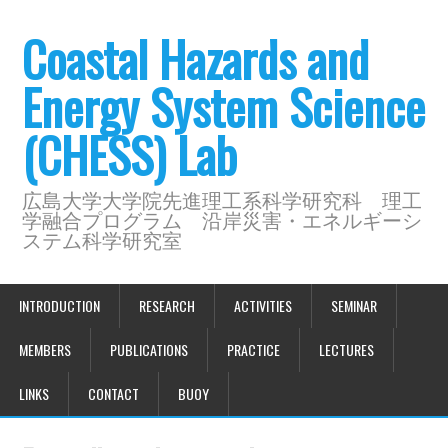
Coastal Hazards and
Energy System Science
(CHESS) Lab
広島大学大学院先進理工系科学研究科 理工
学融合プログラム 沿岸災害・エネルギーシ
ステム科学研究室
INTRODUCTION
RESEARCH
ACTIVITIES
SEMINAR
MEMBERS
PUBLICATIONS
PRACTICE
LECTURES
LINKS
CONTACT
BUOY