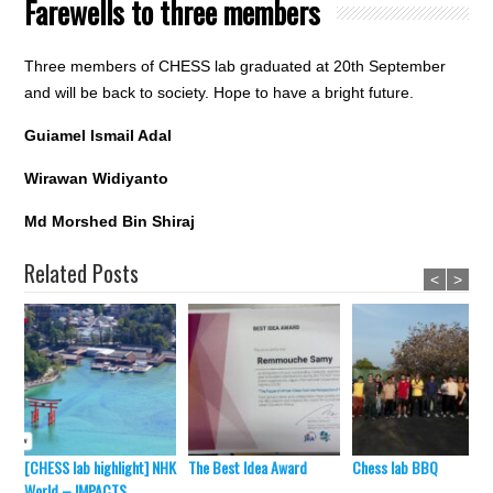
Farewells to three members
Three members of CHESS lab graduated at 20th September
and will be back to society. Hope to have a bright future.
Guiamel Ismail Adal
Wirawan Widiyanto
Md Morshed Bin Shiraj
Related Posts
<
>
[CHESS lab highlight] NHK
The Best Idea Award
Chess lab BBQ
World – IMPACTS